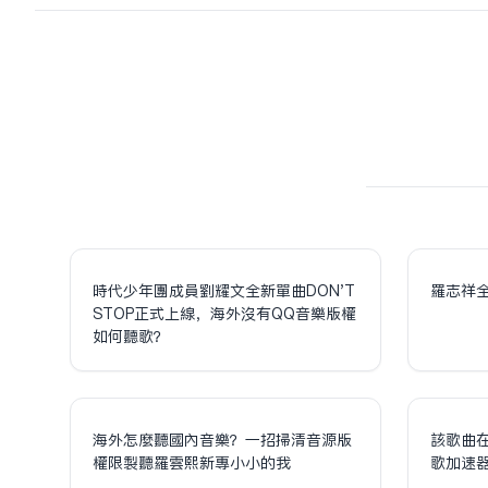
時代少年團成員劉耀文全新單曲DON'T
羅志祥
STOP正式上線，海外沒有QQ音樂版權
如何聽歌？
海外怎麼聽國內音樂？一招掃清音源版
該歌曲
權限制聽羅雲熙新專小小的我
歌加速