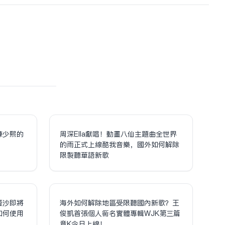
陳少熙的
周深Ella獻唱！動畫八仙主題曲全世界
！
的雨正式上線酷我音樂，國外如何解除
限制聽華語新歌
鎏沙即將
海外如何解除地區受限聽國內新歌？王
如何使用
俊凱首張個人同名實體專輯WJK第三篇
章K今日上線！