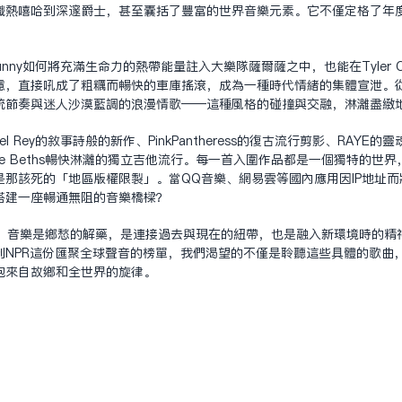
熾熱嘻哈到深邃爵士，甚至囊括了豐富的世界音樂元素。它不僅定格了年
nny如何將充滿生命力的熱帶能量注入大樂隊薩爾薩之中，也能在Tyler C
慮，直接吼成了粗糲而暢快的車庫搖滾，成為一種時代情緒的集體宣泄。從Ale
勒斯坦傳統節奏與迷人沙漠藍調的浪漫情歌——這種風格的碰撞與交融，淋漓盡
 Rey的敘事詩般的新作、PinkPantheress的復古流行剪影、RAYE的靈
以及The Beths暢快淋漓的獨立吉他流行。每一首入圍作品都是一個獨特
死的「地區版權限制」。當QQ音樂、網易雲等國內應用因IP地址而將你拒之門外
搭建一座暢通無阻的音樂橋樑？
。音樂是鄉愁的解藥，是連接過去與現在的紐帶，也是融入新環境時的精
到NPR這份匯聚全球聲音的榜單，我們渴望的不僅是聆聽這些具體的歌曲
抱來自故鄉和全世界的旋律。