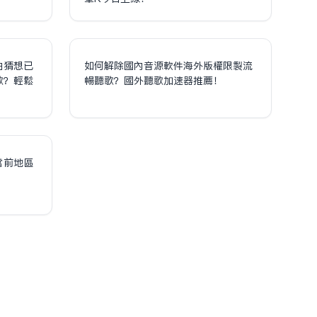
泊猜想已
如何解除國內音源軟件海外版權限制流
歌？輕鬆
暢聽歌？國外聽歌加速器推薦！
！
當前地區