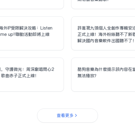
海外IP受限解決攻略：Listen
許嵩第九張個人全創作專輯安
olume up!!聯動活動即將上線
正式上線！海外粉絲聽不了新
解決國內音樂軟件出國聽不了
誠，守護微光：周深獻唱問心2
酷狗音樂為什麼提示該內容在
，歌曲赤子正式上線！
無法播放？
查看更多