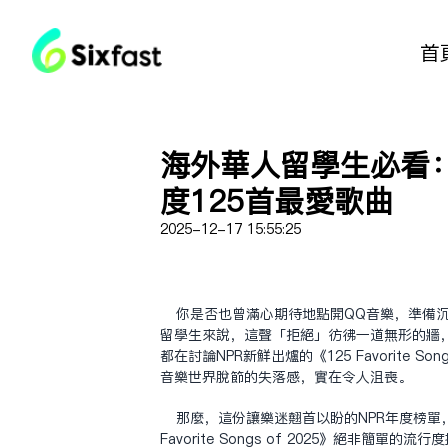
首
海外華人留學生必看：
度125首最愛歌曲
2025-12-17 15:55:25
你是否也曾滿心期待地點開QQ音樂，準備
留學生來說，這聲「拒絕」彷彿一道無形的牆，
都在討論NPR新鮮出爐的《125 Favorite S
音樂世界脫節的失落感，實在令人沮喪。
那麼，這份讓樂迷翹首以盼的NPR年度榜單，
Favorite Songs of 2025》絕