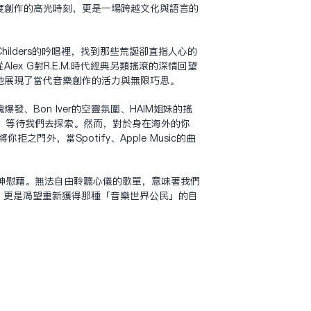
度創作的高光時刻，更是一場跨越文化與語言的
hilders的吟唱裡，找到那些荒誕卻直指人心的
x G對R.E.M.時代經典另類搖滾的深情回望
致地展現了當代音樂創作的活力與無限巧思。
魂爆發、Bon Iver的空靈氛圍、HAIM姐妹的搖
的世界，等待我們去探索。然而，對於身在海外的你
，當Spotify、Apple Music的曲
神慰藉。無法自由聆聽心儀的歌單，意味著我們
，更是渴望重新獲得那種「音樂世界公民」的自