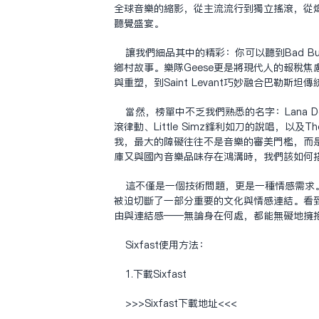
全球音樂的縮影，從主流流行到獨立搖滾，從
聽覺盛宴。
讓我們細品其中的精彩：你可以聽到Bad Bu
鄉村故事。樂隊Geese更是將現代人的報稅焦
與重塑，到Saint Levant巧妙融合巴
當然，榜單中不乏我們熟悉的名字：Lana Del
滾律動、Little Simz鋒利如刀的說唱，
我，最大的障礙往往不是音樂的審美門檻，而是那該
庫又與國內音樂品味存在鴻溝時，我們該如何
這不僅是一個技術問題，更是一種情感需求
被迫切斷了一部分重要的文化與情感連結。看
由與連結感——無論身在何處，都能無礙地擁
Sixfast使用方法：
1.下載Sixfast
>>>Sixfast下载地址<<<