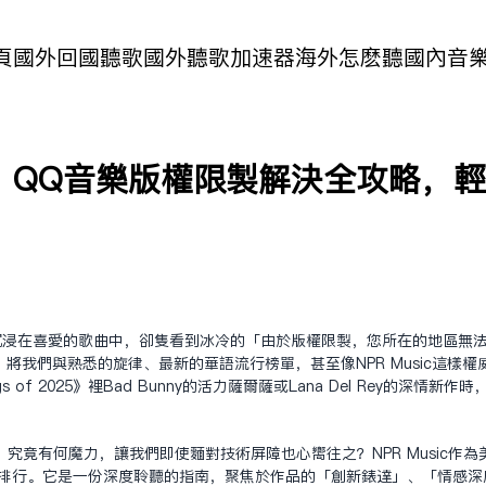
頁
國外回國聽歌
國外聽歌加速器
海外怎麽聽國內音
QQ音樂版權限制解決全攻略，輕鬆解
沉浸在喜愛的歌曲中，卻只看到冰冷的「由於版權限制，您所在的地區無
將我們與熟悉的旋律、最新的華語流行榜單，甚至像NPR Music這樣
ongs of 2025》裡Bad Bunny的活力薩爾薩或Lana Del Rey
究竟有何魔力，讓我們即使面對技術屏障也心嚮往之？NPR Music作為
非簡單的流行度排行。它是一份深度聆聽的指南，聚焦於作品的「創新表達」、「情