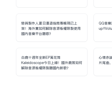
戀與製作人夏日漫遊指南專輯現已上
QQ音樂
架！海外黨如何解除音源版權限制使用
up!!V
國內音樂平台聽歌？
白鹿十週年全新EP萬花筒
心懷赤
Kaleidoscope今日上線！國外鹿茸如何
片尾曲
解除音源版權限制聽國內新歌？