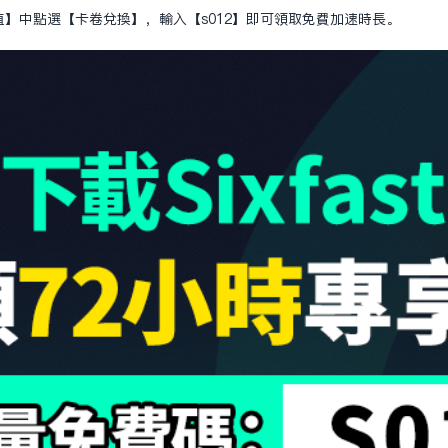
值】中點選【卡卷兌換】，輸入【s012】即可領取免費加速時長。