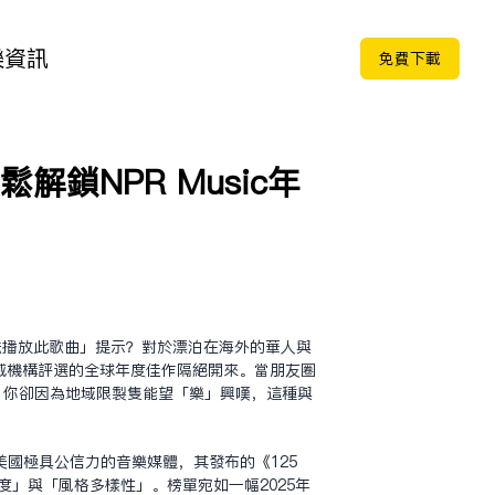
樂
資訊
免费下载
鎖NPR Music年
法播放此歌曲」提示？對於漂泊在海外的華人與
權威機構評選的全球年度佳作隔絕開來。當朋友圈
的深情新作時，你卻因為地域限制只能望「樂」興嘆，這種與
美國極具公信力的音樂媒體，其發布的《125
感深度」與「風格多樣性」。榜單宛如一幅2025年