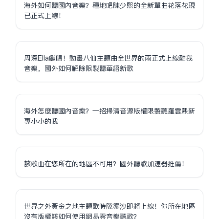
海外如何聽國內音樂？種地吧陳少熙的全新單曲花落花現
已正式上線！
周深Ella獻唱！動畫八仙主題曲全世界的雨正式上線酷我
音樂，國外如何解除限制聽華語新歌
海外怎麼聽國內音樂？一招掃清音源版權限制聽羅雲熙新
專小小的我
該歌曲在您所在的地區不可用？國外聽歌加速器推薦！
世界之外黃金之地主題歌時隙鎏沙即將上線！你所在地區
沒有版權該如何使用網易雲音樂聽歌？