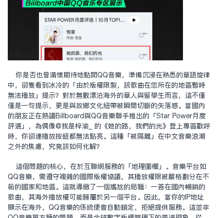
你是否也曾滿懷期待地點開QQ音樂，準備沉浸在熟悉的華語旋律
中，卻只看到冰冷的「由於版權限制，該歌曲在您所在的地區暫時
無法播放」提示？對於無數漂泊海外的華人與留學生而言，這不僅
僅是一句提示，更是與故鄉文化紐帶被瞬間切斷的失落感。當國內
的朋友正在熱議Billboard與QQ音樂聯手推出的「Star Power月度
評選」，為偶像@我是梓渝_ 的《她的路，我們的光》登上專區歡呼
時，你卻連播放按鈕都無法點亮。這種「被隔離」在中文音樂浪潮
之外的焦慮，究竟該如何化解？
這個問題的核心，在於互聯網服務的「地理圍欄」。音樂平台如
QQ音樂，需遵守複雜的國際版權協議，其播放權限被嚴格劃分在不
同的國家和地區。這就導致了一個尷尬的局面：一首在國內暢銷的
歌曲，其海外播放權可能歸屬於另一個平台。因此，當你的IP地址
顯示在海外，QQ音樂的系統便會自動鎖定，拒絕提供服務。這並非
QQ音樂單方面的問題，而是全球數字版權管理下的普遍現象。從