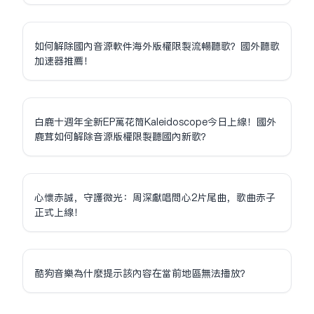
如何解除國內音源軟件海外版權限制流暢聽歌？國外聽歌
加速器推薦！
白鹿十週年全新EP萬花筒Kaleidoscope今日上線！國外
鹿茸如何解除音源版權限制聽國內新歌？
心懷赤誠，守護微光：周深獻唱問心2片尾曲，歌曲赤子
正式上線！
酷狗音樂為什麼提示該內容在當前地區無法播放？