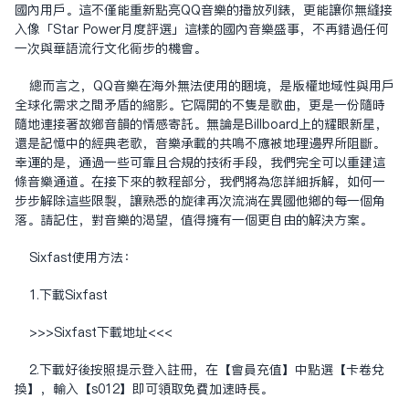
國內用戶。這不僅能重新點亮QQ音樂的播放列表，更能讓你無縫接
入像「Star Power月度評選」這樣的國內音樂盛事，不再錯過任何
一次與華語流行文化同步的機會。
總而言之，QQ音樂在海外無法使用的困境，是版權地域性與用戶
全球化需求之間矛盾的縮影。它隔開的不只是歌曲，更是一份隨時
隨地連接著故鄉音韻的情感寄託。無論是Billboard上的耀眼新星，
還是記憶中的經典老歌，音樂承載的共鳴不應被地理邊界所阻斷。
幸運的是，通過一些可靠且合規的技術手段，我們完全可以重建這
條音樂通道。在接下來的教程部分，我們將為您詳細拆解，如何一
步步解除這些限制，讓熟悉的旋律再次流淌在異國他鄉的每一個角
落。請記住，對音樂的渴望，值得擁有一個更自由的解決方案。
Sixfast使用方法：
1.下載Sixfast
>>>Sixfast下载地址<<<
2.下載好後按照提示登入註冊，在【會員充值】中點選【卡卷兌
換】，輸入【s012】即可領取免費加速時長。