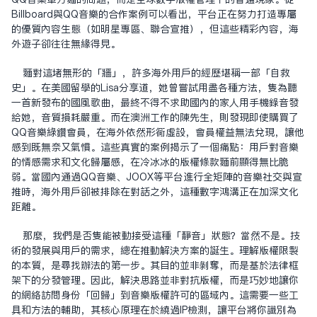
Billboard與QQ音樂的合作案例可以看出，平台正在努力打造專屬
的優質內容生態（如明星專區、聯合宣推），但這些精彩內容，海
外遊子卻往往無緣得見。
面對這堵無形的「牆」，許多海外用戶的經歷堪稱一部「自救
史」。在美國留學的Lisa分享道，她曾嘗試用盡各種方法，只為聽
一首新發布的國風歌曲，最終不得不求助國內的家人用手機錄音發
給她，音質損耗嚴重。而在澳洲工作的陳先生，則發現即使購買了
QQ音樂綠鑽會員，在海外依然形同虛設，會員權益無法兌現，讓他
感到既無奈又氣憤。這些真實的案例揭示了一個痛點：用戶對音樂
的情感需求和文化歸屬感，在冷冰冰的版權條款面前顯得無比脆
弱。當國內通過QQ音樂、JOOX等平台進行全矩陣的音樂社交與宣
推時，海外用戶卻被排除在對話之外，這種數字鴻溝正在加深文化
距離。
那麼，我們是否只能被動接受這種「靜音」狀態？當然不是。技
術的發展與用戶的需求，總在推動解決方案的誕生。理解版權限制
的本質，是尋找辦法的第一步。其目的並非剝奪，而是基於法律框
架下的分發管理。因此，解決思路並非對抗版權，而是巧妙地讓你
的網絡訪問身份「回歸」到音樂版權許可的區域內。這需要一些工
具和方法的輔助，其核心原理在於繞過IP檢測，讓平台將你識別為