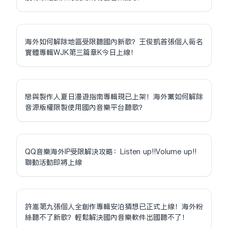
海外如何解除地區受限聽國內新歌？王俊凱首張個人同名
實體專輯WJK第三篇章K今日上線！
戀與製作人夏日漫遊指南專輯現已上架！海外黨如何解除
音源版權限制使用國內音樂平台聽歌？
QQ音樂海外IP受限解決攻略：Listen up!!Volume up!!
聯動活動即將上線
許嵩第九張個人全創作專輯安泊猜想已正式上線！海外粉
絲聽不了新歌？輕鬆解決國內音樂軟件出國聽不了！