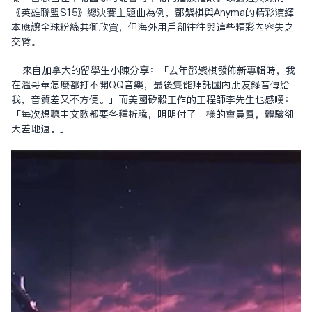
《英雄聯盟S15》總決賽主題曲為例，鄧紫棋與Anyma的精彩演繹
本應讓全球粉絲共同欣賞，但海外用戶卻往往與這些精彩內容失之
交臂。
來自加拿大的留學生小陳分享：「去年鄧紫棋發佈新專輯時，我
在溫哥華怎麼都打不開QQ音樂，最後只能拜託國內朋友錄音傳給
我，音質差又不方便。」而美國矽谷工作的工程師李先生也感嘆：
「每次想聽中文歌都要各種折騰，明明付了一樣的會員費，體驗卻
天差地遠。」