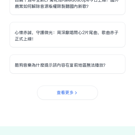
白鹿十週年全新EP萬花筒Kaleidoscope今日上線！國外
鹿茸如何解除音源版權限制聽國內新歌？
心懷赤誠，守護微光：周深獻唱問心2片尾曲，歌曲赤子
正式上線！
酷狗音樂為什麼提示該內容在當前地區無法播放？
查看更多