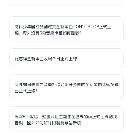
時代少年團成員劉耀文全新單曲DON'T STOP正式上
線，海外沒有QQ音樂版權如何聽歌？
羅志祥全新單曲收場今日正式上線
海外如何聽國內音樂？種地吧陳少熙的全新單曲花落花現
已正式上線！
周深Ella獻唱！動畫八仙主題曲全世界的雨正式上線酷我
音樂，國外如何解除限制聽華語新歌