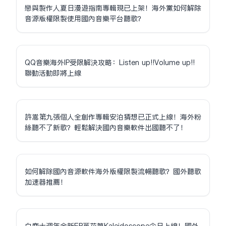
戀與製作人夏日漫遊指南專輯現已上架！海外黨如何解除
音源版權限制使用國內音樂平台聽歌？
QQ音樂海外IP受限解決攻略：Listen up!!Volume up!!
聯動活動即將上線
許嵩第九張個人全創作專輯安泊猜想已正式上線！海外粉
絲聽不了新歌？輕鬆解決國內音樂軟件出國聽不了！
如何解除國內音源軟件海外版權限制流暢聽歌？國外聽歌
加速器推薦！