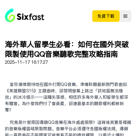
免费下载
海外華人留學生必看：如何在國外突破
限制使用QQ音樂聽歌完整攻略指南
2025-11-17 16:17:27
當你滿懷期待地在國外打開QQ音樂，準備聆聽最新熱門歌曲如
《英雄聯盟S15》主題曲時，卻發現螢幕上跳出「該地區無法播
放」的冰冷提示——這種失落感，相信許多海外華人和留學生都深
有體會。為什麼我們付了會員費，卻連最基本的聽歌權利都被剝
奪？
究竟是什麼原因導致QQ音樂在海外處處受限？這背後其實是複雜
的音樂版權區域限制問題。音樂平台必須遵守各國版權法規，導致
同一首歌曲在不同國家可能會有不同的播放權限。以最近火爆的