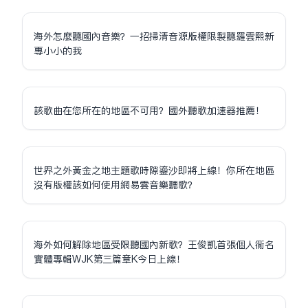
海外怎麼聽國內音樂？一招掃清音源版權限制聽羅雲熙新
專小小的我
該歌曲在您所在的地區不可用？國外聽歌加速器推薦！
世界之外黃金之地主題歌時隙鎏沙即將上線！你所在地區
沒有版權該如何使用網易雲音樂聽歌？
海外如何解除地區受限聽國內新歌？王俊凱首張個人同名
實體專輯WJK第三篇章K今日上線！