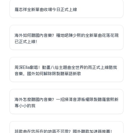
羅志祥全新單曲收場今日正式上線
海外如何聽國內音樂？種地吧陳少熙的全新單曲花落花現
已正式上線！
周深Ella獻唱！動畫八仙主題曲全世界的雨正式上線酷我
音樂，國外如何解除限制聽華語新歌
海外怎麼聽國內音樂？一招掃清音源版權限制聽羅雲熙新
專小小的我
該歌曲在您所在的地區不可用？國外聽歌加速器推薦！