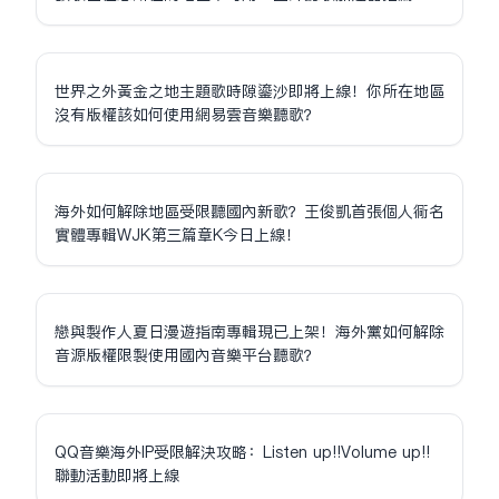
世界之外黃金之地主題歌時隙鎏沙即將上線！你所在地區
沒有版權該如何使用網易雲音樂聽歌？
海外如何解除地區受限聽國內新歌？王俊凱首張個人同名
實體專輯WJK第三篇章K今日上線！
戀與製作人夏日漫遊指南專輯現已上架！海外黨如何解除
音源版權限制使用國內音樂平台聽歌？
QQ音樂海外IP受限解決攻略：Listen up!!Volume up!!
聯動活動即將上線