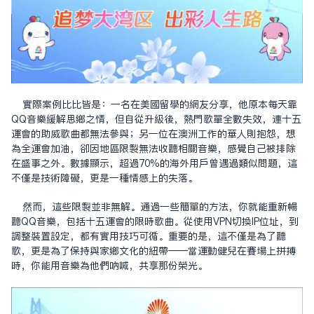
實際案例比比皆是：一名在美國留學的網友分享，他原本每天靠
QQ音樂緩解思鄉之情，但自從升級後，熱門歌單全數失效，連十五
運會的助威歌曲都無法參與；另一位在澳洲工作的華人則抱怨，想
為全運會加油，卻因地區限制無法收聽相關音樂，感覺自己被排除
在盛事之外。數據顯示，超過70%的海外用戶曾遇過類似問題，這
不僅是技術障礙，更是一種情感上的失落。
然而，這些限制並非無解。通過一些簡單的方法，你就能重新暢
聽QQ音樂，包括十五運會的限時歌曲。從使用VPN切換IP位址，到
調整裝置設定，都有實用技巧可循。重要的是，這不僅是為了聽
歌，更是為了保持與家鄉文化的紐帶——當運動健兒在賽場上拼搏
時，你能用音樂為他們吶喊，共享那份榮光。