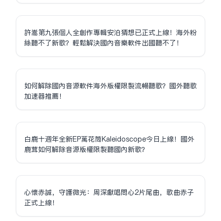
許嵩第九張個人全創作專輯安泊猜想已正式上線！海外粉
絲聽不了新歌？輕鬆解決國內音樂軟件出國聽不了！
如何解除國內音源軟件海外版權限制流暢聽歌？國外聽歌
加速器推薦！
白鹿十週年全新EP萬花筒Kaleidoscope今日上線！國外
鹿茸如何解除音源版權限制聽國內新歌？
心懷赤誠，守護微光：周深獻唱問心2片尾曲，歌曲赤子
正式上線！