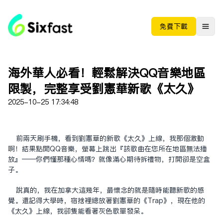
免费下载
海外華人必看！輕鬆解決QQ音樂地區
限制，完整享受劉憲華新歌《太久》
2025-10-25 17:34:48
前兩天刷手機，看到劉憲華的新歌《太久》上線，我那個激動
啊！結果點開QQ音樂，螢幕上跳出『該歌曲在您所在地區無法播
放』——你們懂那種心情嗎？就像滿心期待拆禮物，打開卻是空盒
子。
說真的，我在加拿大這幾年，最懷念的就是隨時能聽新歌的感
覺。還記得大學時，宿舍裡總放著劉憲華的《Trap》，現在他的
《太久》上線，我卻只能看著灰色歌單發呆。