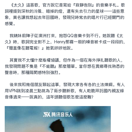
《太久》這首歌，官方說它是寫給『寂靜告別』的音樂手札。歌
詞裡提到深秋的冷風、暗掉的燈，還有失去引力的星球——這些意
象，莫名讓我想起去年回國時，發現兒時常去的唱片行已經關門的
感覺。
我表妹前陣子從澳洲打來，抱怨QQ音樂卡到不行。她說聽《太
久》時，歌詞完全對不上，Henry那霧一般的嗓音被卡成一段段的，
『簡直像在聽電報！』她氣呼呼地說。
其實我不太懂什麼版權協議，但作為一個在海外掙扎聽歌的人，
我發現問題不只是『不能聽』那麼簡單。當你想在異鄉尋找熟悉的
声音時，那種隔閡感特別強烈。
後來我和幾個朋友聊起這事，發現大家各有各的土法煉鋼。有人
用VPN跳到凌晨三點就為了同步聽新歌，有人乾脆拜託國內親友錄
音傳過來——說真的，這年頭聽個歌怎麼這麼難？