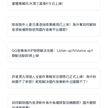
實體專輯WJK第三篇章K今日上線！
戀與製作人夏日漫遊指南專輯現已上架！海外黨如何解除
音源版權限制使用國內音樂平台聽歌？
QQ音樂海外IP受限解決攻略：Listen up!!Volume up!!
聯動活動即將上線
許嵩第九張個人全創作專輯安泊猜想已正式上線！海外粉
絲聽不了新歌？輕鬆解決國內音樂軟件出國聽不了！
如何解除國內音源軟件海外版權限制流暢聽歌？國外聽歌
加速器推薦！