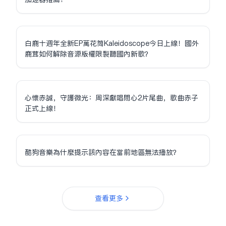
白鹿十週年全新EP萬花筒Kaleidoscope今日上線！國外
鹿茸如何解除音源版權限制聽國內新歌？
心懷赤誠，守護微光：周深獻唱問心2片尾曲，歌曲赤子
正式上線！
酷狗音樂為什麼提示該內容在當前地區無法播放？
查看更多