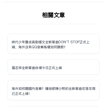
相关文章
時代少年團成員劉耀文全新單曲DON'T STOP正式上
線，海外沒有QQ音樂版權如何聽歌？
羅志祥全新單曲收場今日正式上線
海外如何聽國內音樂？種地吧陳少熙的全新單曲花落花現
已正式上線！