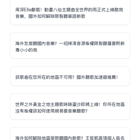
周深Ella獻唱！動畫八仙主題曲全世界的雨正式上線酷我
音樂，國外如何解除限制聽華語新歌
海外怎麼聽國內音樂？一招掃清音源版權限制聽羅雲熙新
專小小的我
該歌曲在您所在的地區不可用？國外聽歌加速器推薦！
世界之外黃金之地主題歌時隙鎏沙即將上線！你所在地區
沒有版權該如何使用網易雲音樂聽歌？
海外如何解除地區受限聽國內新歌？王俊凱首張個人同名