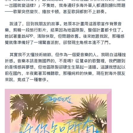
一出國就變這樣？」不只她，我身邊好多海外華人都遇到類似問題
——歌單突然變灰、播放卡頓，甚至歌詞都對不上節奏。
說遠了，回到我朋友的故事。她原本計畫用這首歌當作背景音
樂，剪輯一段旅行影片，結果因為地區限制，整個計畫都卡住了。
她試著重啟APP、清除快取，但問題依舊。後來她跟我說，那種感
覺就像準備好了一場驚喜派對，卻發現主角根本進不了門。
其實我不太懂技術細節，但作為一個愛音樂的人，我明白這種挫
折感。音樂本該是無國界的，不是嗎？從鹭卓的歌聲裡，我們聽到
的是情感與夢想，但地區限制卻硬生生築起一道牆。這讓我想起以
前在國內，半夜戴著耳機聽歌，那種純粹的快樂，現在對海外朋友
來說，竟成了一種奢侈。