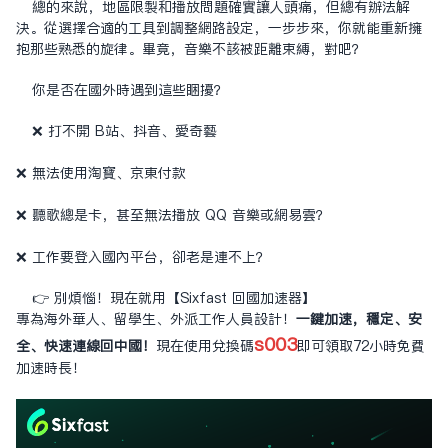
總的來說，地區限制和播放問題確實讓人頭痛，但總有辦法解
決。從選擇合適的工具到調整網路設定，一步步來，你就能重新擁
抱那些熟悉的旋律。畢竟，音樂不該被距離束縛，對吧？
你是否在國外時遇到這些困擾？
❌ 打不開 B站、抖音、愛奇藝
❌ 無法使用淘寶、京東付款
❌ 聽歌總是卡，甚至無法播放 QQ 音樂或網易雲？
❌ 工作要登入國內平台，卻老是連不上？
👉 別煩惱！現在就用【Sixfast 回國加速器】
專為海外華人、留學生、外派工作人員設計！
一鍵加速，穩定、安
s003
全、快速連線回中國！
現在使用兌換碼
即可領取72小時免費
加速時長！