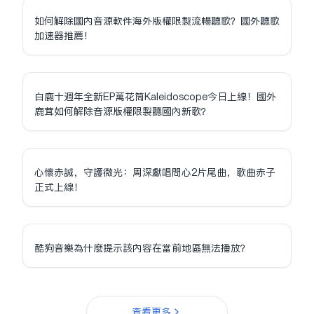
如何解除國內音源軟件海外版權限制流暢聽歌？國外聽歌
加速器推薦！
白鹿十週年全新EP萬花筒Kaleidoscope今日上線！國外
鹿茸如何解除音源版權限制聽國內新歌？
心懷赤誠，守護微光：周深獻唱問心2片尾曲，歌曲赤子
正式上線！
酷狗音樂為什麼提示該內容在當前地區無法播放？
查看更多