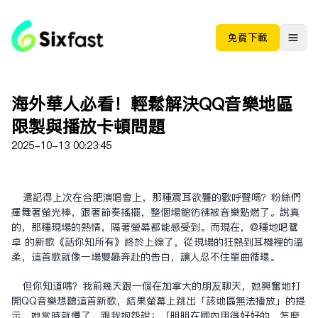
免费下载
海外華人必看！輕鬆解決QQ音樂地區
限制與播放卡頓問題
2025-10-13 00:23:45
還記得上次在合肥演唱會上，那種震耳欲聾的歡呼聲嗎？粉絲們
揮舞著螢光棒，跟著節奏搖擺，整個場館彷彿被音樂點燃了。說真
的，那種現場的熱情，隔著螢幕都能感受到。而現在，@种地吧鹭
卓 的新歌《话你知所有》終於上線了，從現場的狂熱到耳機裡的溫
柔，這首歌就像一場雙向奔赴的告白，讓人忍不住單曲循環。
但你知道嗎？我前幾天跟一個在加拿大的朋友聊天，她興奮地打
開QQ音樂想聽這首新歌，結果螢幕上跳出「該地區無法播放」的提
示。她當時就懵了，跟我抱怨說：「明明在國內用得好好的，怎麼