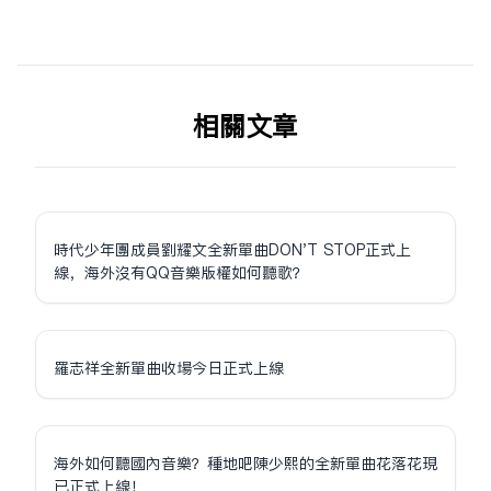
相关文章
時代少年團成員劉耀文全新單曲DON'T STOP正式上
線，海外沒有QQ音樂版權如何聽歌？
羅志祥全新單曲收場今日正式上線
海外如何聽國內音樂？種地吧陳少熙的全新單曲花落花現
已正式上線！