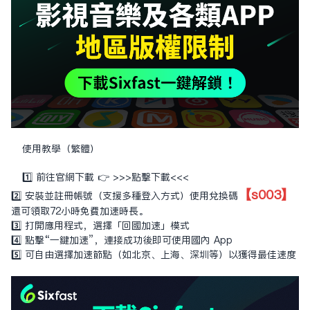
使用教學（繁體）
1️⃣ 前往官網下載 👉
>>>點擊下載<<<
【s003】
2️⃣ 安裝並註冊帳號（支援多種登入方式）使用兌換碼
還可領取72小時免費加速時長。
3️⃣ 打開應用程式，選擇「回國加速」模式
4️⃣ 點擊“一鍵加速”，連接成功後即可使用國內 App
5️⃣ 可自由選擇加速節點（如北京、上海、深圳等）以獲得最佳速度