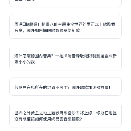
周深Ella獻唱！動畫八仙主題曲全世界的雨正式上線酷我
音樂，國外如何解除限制聽華語新歌
海外怎麼聽國內音樂？一招掃清音源版權限制聽羅雲熙新
專小小的我
該歌曲在您所在的地區不可用？國外聽歌加速器推薦！
世界之外黃金之地主題歌時隙鎏沙即將上線！你所在地區
沒有版權該如何使用網易雲音樂聽歌？