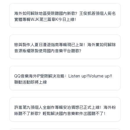
海外如何解除地區受限聽國內新歌？王俊凱首張個人同名
實體專輯WJK第三篇章K今日上線！
戀與製作人夏日漫遊指南專輯現已上架！海外黨如何解除
音源版權限制使用國內音樂平台聽歌？
QQ音樂海外IP受限解決攻略：Listen up!!Volume up!!
聯動活動即將上線
許嵩第九張個人全創作專輯安泊猜想已正式上線！海外粉
絲聽不了新歌？輕鬆解決國內音樂軟件出國聽不了！