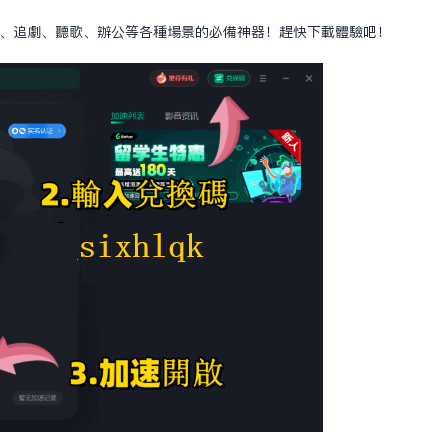
者榮耀、追劇、聽歌、辦公等各種場景的必備神器！趕快下載體驗吧！