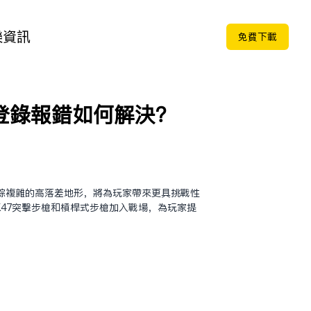
樂
資訊
免费下载
登錄報錯如何解決？
錯綜複雜的高落差地形，將為玩家帶來更具挑戰性
47突擊步槍和槓桿式步槍加入戰場，為玩家提