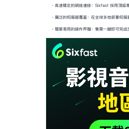
・高速穩定的網絡連接：Sixfast 採用
・廣泛的伺服器覆蓋：在全球多地部署伺服
・簡單易用的操作界面：只需一鍵即可完成