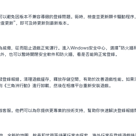
可以避免因版本不兼容導致的登錄問題。同時，檢查並更新顯卡驅動程序
“檢查更新”，即可及時更新到最新版本。
威脅，從而阻止遊戲正常運行。進入Windows安全中心，選擇“防火牆
此外，也可以暫時關閉安全軟件和防火牆，看是否能夠正常登錄。
發登錄報錯。清理遊戲緩存，釋放存儲空間，有助於改善遊戲性能。如果
找到《三角洲行動》進行卸載，然後在相應平台重新安裝遊戲。
戲客服。他們可以為你提供更專業的技術支持，幫助你快速解決登錄報錯
開啟，全新的地圖、幹員和武器等待著玩家去探索。海外玩家在登錄遊戲時