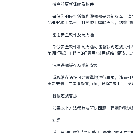
檢查並更新系統及軟件
確保你的操作系統和遊戲都是最新版本，這
NVIDIA顯卡為例，打開顯卡驅動程序，點擊
關閉安全軟件及防火牆
部分安全軟件和防火牆可能會誤判遊戲文件為
角洲行動》主程序的“專用/公用網絡”權限。
清理遊戲緩存及重新安裝
遊戲緩存過多可能會導致運行異常，進而引
重新安裝。在電腦設置頁面，選擇“應用”，
聯繫遊戲客服
如果以上方法都无法解決問題，建議聯繫遊
結語
《三角洲行動》“烈火衝天”賽季已經正式