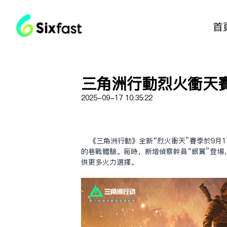
首
三角洲行動烈火衝天
2025-09-17 10:35:22
《三角洲行動》全新“烈火衝天”賽季於9月
的巷戰體驗。同時，新增偵察幹員“銀翼”登場
供更多火力選擇。