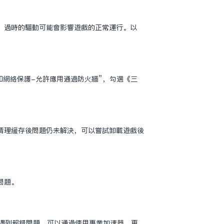
，過時的驅動可能會影響遊戲的正常運行。以
和網絡保護-允許應用通過防火牆”，勾選《三
清理緩存後問題仍未解決，可以嘗試卸載遊戲後
問題。
遇到報錯問題，可以通過使用專業加速器、更