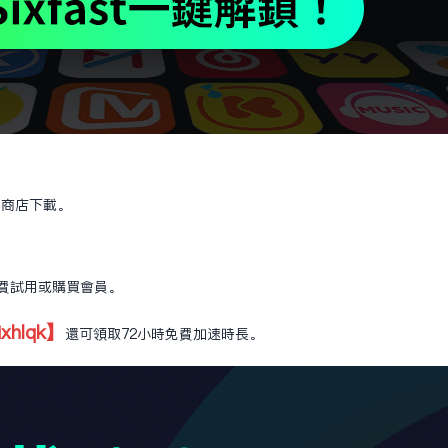
應用商店下載。
免費試用或購買會員。
ixhlqk】
還可領取72小時免費加速時長。