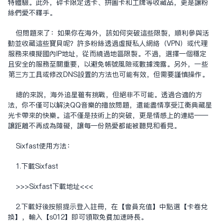
特體驗。此外，碎卡限定透卡、拼圖卡和工牌等收藏品，更是讓粉
絲們愛不釋手。
但問題來了：如果你在海外，該如何突破這些限制，順利參與活
動並收藏這些寶貝呢？許多粉絲透過虛擬私人網絡（VPN）或代理
服務來模擬國內IP地址，從而繞過地區限制。不過，選擇一個穩定
且安全的服務至關重要，以避免帳號風險或數據洩露。另外，一些
第三方工具或修改DNS設置的方法也可能有效，但需要謹慎操作。
總的來說，海外追星雖有挑戰，但絕非不可能。透過合適的方
法，你不僅可以解決QQ音樂的播放問題，還能盡情享受江衡典藏星
光卡帶來的快樂。這不僅是技術上的突破，更是情感上的連結——
讓距離不再成為障礙，讓每一份熱愛都能被聽見和看見。
Sixfast使用方法：
1.下載Sixfast
>>>Sixfast下载地址<<<
2.下載好後按照提示登入註冊，在【會員充值】中點選【卡卷兌
換】，輸入【s012】即可領取免費加速時長。