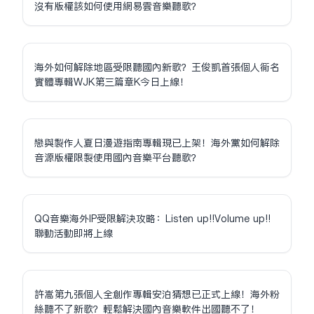
沒有版權該如何使用網易雲音樂聽歌？
海外如何解除地區受限聽國內新歌？王俊凱首張個人同名
實體專輯WJK第三篇章K今日上線！
戀與製作人夏日漫遊指南專輯現已上架！海外黨如何解除
音源版權限制使用國內音樂平台聽歌？
QQ音樂海外IP受限解決攻略：Listen up!!Volume up!!
聯動活動即將上線
許嵩第九張個人全創作專輯安泊猜想已正式上線！海外粉
絲聽不了新歌？輕鬆解決國內音樂軟件出國聽不了！