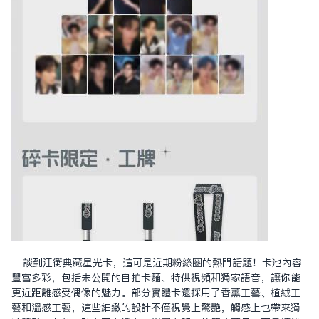
談到江衡典藏星光卡，這可是近期粉絲圈的熱門話題！卡池內容
豐富多彩，包括未公開的自拍卡面、特供視頻和獨家語音，讓你能
更近距離感受偶像的魅力。部分實體卡還採用了香薰工藝、植絨工
藝和溫感工藝，這些細緻的設計不僅視覺上驚艷，觸感上也帶來獨