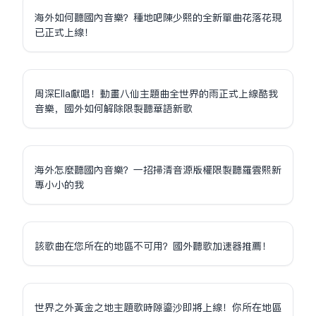
海外如何聽國內音樂？種地吧陳少熙的全新單曲花落花現
已正式上線！
周深Ella獻唱！動畫八仙主題曲全世界的雨正式上線酷我
音樂，國外如何解除限制聽華語新歌
海外怎麼聽國內音樂？一招掃清音源版權限制聽羅雲熙新
專小小的我
該歌曲在您所在的地區不可用？國外聽歌加速器推薦！
世界之外黃金之地主題歌時隙鎏沙即將上線！你所在地區