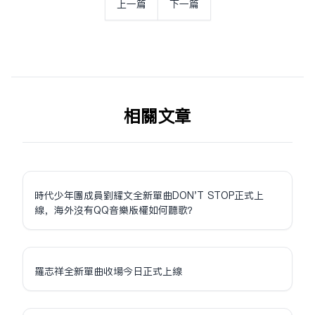
上一篇
下一篇
相关文章
時代少年團成員劉耀文全新單曲DON'T STOP正式上
線，海外沒有QQ音樂版權如何聽歌？
羅志祥全新單曲收場今日正式上線