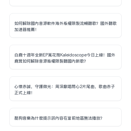
如何解除國內音源軟件海外版權限制流暢聽歌？國外聽歌
加速器推薦！
白鹿十週年全新EP萬花筒Kaleidoscope今日上線！國外
鹿茸如何解除音源版權限制聽國內新歌？
心懷赤誠，守護微光：周深獻唱問心2片尾曲，歌曲赤子
正式上線！
酷狗音樂為什麼提示該內容在當前地區無法播放？