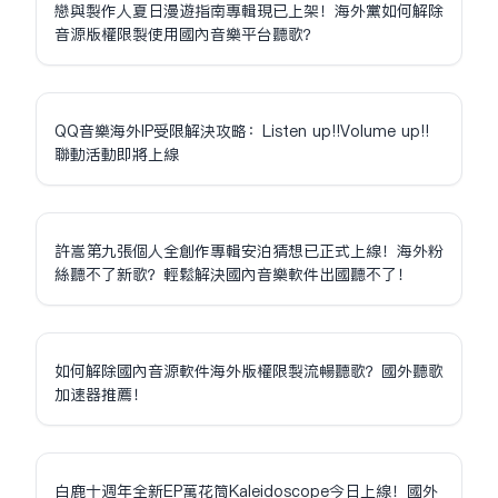
戀與製作人夏日漫遊指南專輯現已上架！海外黨如何解除
音源版權限制使用國內音樂平台聽歌？
QQ音樂海外IP受限解決攻略：Listen up!!Volume up!!
聯動活動即將上線
許嵩第九張個人全創作專輯安泊猜想已正式上線！海外粉
絲聽不了新歌？輕鬆解決國內音樂軟件出國聽不了！
如何解除國內音源軟件海外版權限制流暢聽歌？國外聽歌
加速器推薦！
白鹿十週年全新EP萬花筒Kaleidoscope今日上線！國外