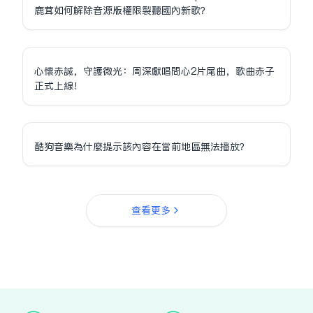
鹿茸如何解除音源版權限制聽國內新歌？
心懷赤誠，守護微光：周深獻唱問心2片尾曲，歌曲赤子
正式上線！
酷狗音樂為什麼提示該內容在當前地區無法播放？
查看更多