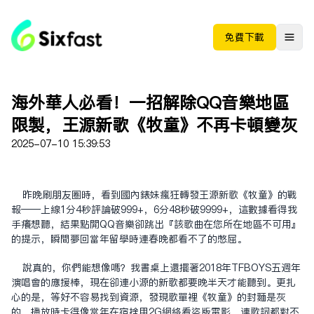
免费下载
海外華人必看！一招解除QQ音樂地區
限制，王源新歌《牧童》不再卡頓變灰
2025-07-10 15:39:53
昨晚刷朋友圈時，看到國內表妹瘋狂轉發王源新歌《牧童》的戰
報——上線1分4秒評論破999+，6分48秒破9999+，這數據看得我
手癢想聽，結果點開QQ音樂卻跳出『該歌曲在您所在地區不可用』
的提示，瞬間夢回當年留學時連春晚都看不了的憋屈。
說真的，你們能想像嗎？我書桌上還擺著2018年TFBOYS五週年
演唱會的應援棒，現在卻連小源的新歌都要晚半天才能聽到。更扎
心的是，等好不容易找到資源，發現歌單裡《牧童》的封面是灰
的，播放時卡得像當年在宿舍用2G網絡看盜版電影，連歌詞都對不