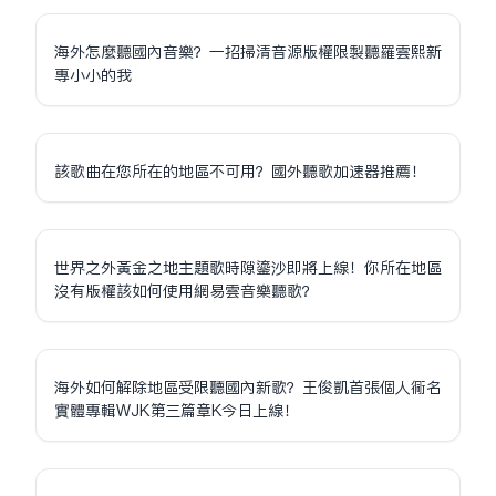
海外怎麼聽國內音樂？一招掃清音源版權限制聽羅雲熙新
專小小的我
該歌曲在您所在的地區不可用？國外聽歌加速器推薦！
世界之外黃金之地主題歌時隙鎏沙即將上線！你所在地區
沒有版權該如何使用網易雲音樂聽歌？
海外如何解除地區受限聽國內新歌？王俊凱首張個人同名
實體專輯WJK第三篇章K今日上線！