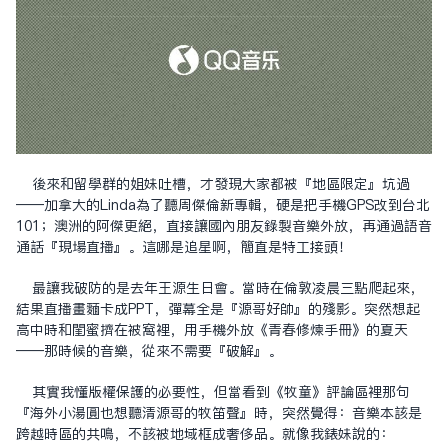
後來和留學群的姐妹吐槽，才發現大家都被『地區限定』坑過
——加拿大的Linda為了聽周杰倫新專輯，硬是把手機GPS改到台北
101；澳洲的阿傑更絕，直接讓國內朋友錄製音樂外放，再通過語音
通話『現場直播』。這哪是追星啊，簡直是特工接頭！
最讓我破防的是去年王源生日會。當時在倫敦凌晨三點爬起來，
結果直播畫面卡成PPT，彈幕全是『源哥好帥』的殘影。突然想起
高中時和閨蜜擠在被窩裡，用手機外放《青春修煉手冊》的夏天
——那時候的音樂，從來不需要『破解』。
其實我懂版權保護的必要性，但當看到《牧童》評論區裡那句
『海外小湯圓也想聽清源哥的牧笛聲』時，突然覺得：音樂本該是
跨越時區的共鳴，不該被地域框成奢侈品。就像我表妹說的：