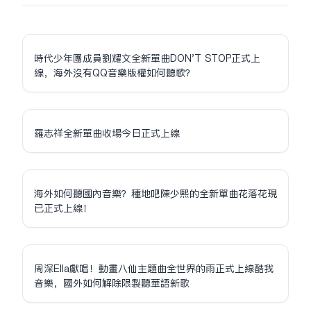
時代少年團成員劉耀文全新單曲DON'T STOP正式上
線，海外沒有QQ音樂版權如何聽歌？
羅志祥全新單曲收場今日正式上線
海外如何聽國內音樂？種地吧陳少熙的全新單曲花落花現
已正式上線！
周深Ella獻唱！動畫八仙主題曲全世界的雨正式上線酷我
音樂，國外如何解除限制聽華語新歌