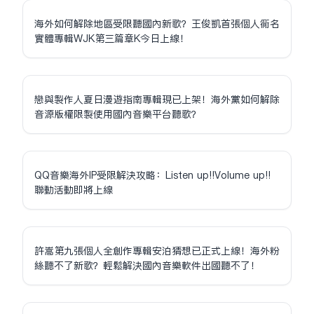
海外如何解除地區受限聽國內新歌？王俊凱首張個人同名
實體專輯WJK第三篇章K今日上線！
戀與製作人夏日漫遊指南專輯現已上架！海外黨如何解除
音源版權限制使用國內音樂平台聽歌？
QQ音樂海外IP受限解決攻略：Listen up!!Volume up!!
聯動活動即將上線
許嵩第九張個人全創作專輯安泊猜想已正式上線！海外粉
絲聽不了新歌？輕鬆解決國內音樂軟件出國聽不了！