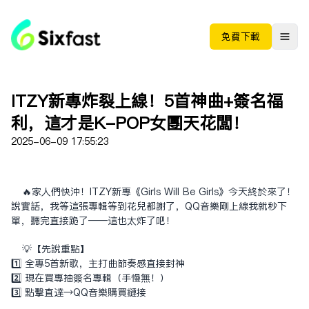
免费下载
ITZY新专炸裂上线！5首神曲+签名福
利，这才是K-POP女团天花板！
2025-06-09 17:55:23
🔥家人们快冲！ITZY新专《Girls Will Be Girls》今天终于来了！
说实话，我等这张专辑等到花儿都谢了，QQ音乐刚上线我就秒下
单，听完直接跪了——这也太炸了吧！
💡【先说重点】
1️⃣ 全专5首新歌，主打曲节奏感直接封神
2️⃣ 现在买专抽签名专辑（手慢无！）
3️⃣ 点击直达→
QQ音乐购买链接