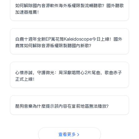
如何解除國內音源軟件海外版權限制流暢聽歌？國外聽歌
加速器推薦！
白鹿十週年全新EP萬花筒Kaleidoscope今日上線！國外
鹿茸如何解除音源版權限制聽國內新歌？
心懷赤誠，守護微光：周深獻唱問心2片尾曲，歌曲赤子
正式上線！
酷狗音樂為什麼提示該內容在當前地區無法播放？
查看更多