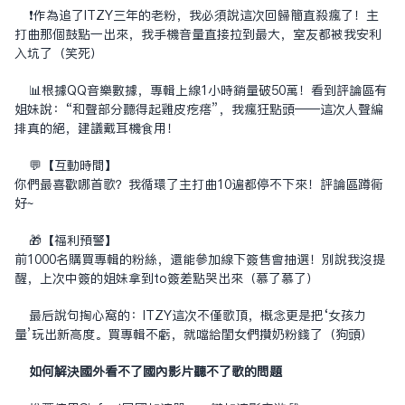
❗️作为追了ITZY三年的老粉，我必须说这次回归简直杀疯了！主
打曲那个鼓点一出来，我手机音量直接拉到最大，室友都被我安利
入坑了（笑死）
📊根据QQ音乐数据，专辑上线1小时销量破50万！看到评论区有
姐妹说：“和声部分听得起鸡皮疙瘩”，我疯狂点头——这次人声编
排真的绝，建议戴耳机食用！
💬【互动时间】
你们最喜欢哪首歌？我循环了主打曲10遍都停不下来！评论区蹲同
好~
🎁【福利预警】
前1000名购买专辑的粉丝，还能参加线下签售会抽选！别说我没提
醒，上次中签的姐妹拿到to签差点哭出来（慕了慕了）
最后说句掏心窝的：ITZY这次不仅歌顶，概念更是把‘女孩力
量’玩出新高度。买专辑不亏，就当给闺女们攒奶粉钱了（狗头）
如何解决国外看不了国内影片听不了歌的问题