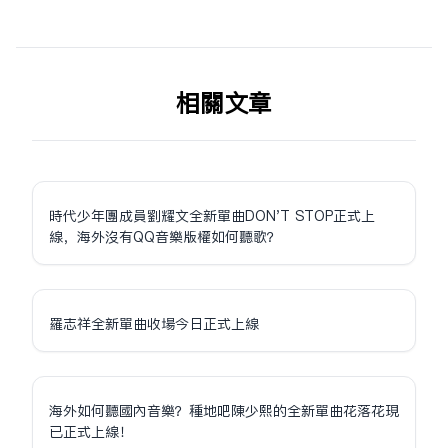
相关文章
時代少年團成員劉耀文全新單曲DON'T STOP正式上
線，海外沒有QQ音樂版權如何聽歌？
羅志祥全新單曲收場今日正式上線
海外如何聽國內音樂？種地吧陳少熙的全新單曲花落花現
已正式上線！