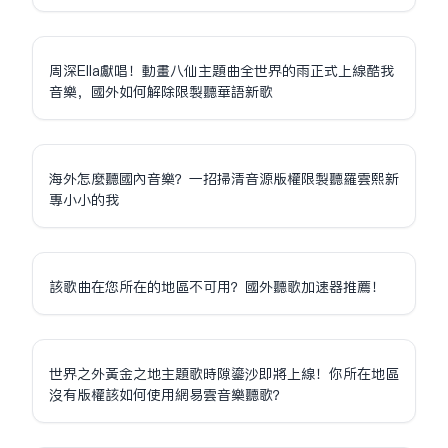
周深Ella獻唱！動畫八仙主題曲全世界的雨正式上線酷我
音樂，國外如何解除限制聽華語新歌
海外怎麼聽國內音樂？一招掃清音源版權限制聽羅雲熙新
專小小的我
該歌曲在您所在的地區不可用？國外聽歌加速器推薦！
世界之外黃金之地主題歌時隙鎏沙即將上線！你所在地區
沒有版權該如何使用網易雲音樂聽歌？