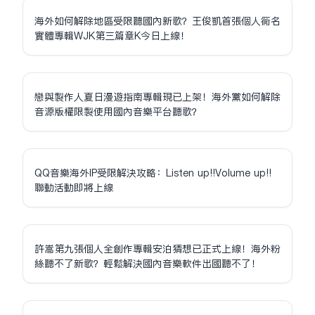
海外如何解除地區受限聽國內新歌？王俊凱首張個人同名
實體專輯WJK第三篇章K今日上線！
戀與製作人夏日漫遊指南專輯現已上架！海外黨如何解除
音源版權限制使用國內音樂平台聽歌？
QQ音樂海外IP受限解決攻略：Listen up!!Volume up!!
聯動活動即將上線
許嵩第九張個人全創作專輯安泊猜想已正式上線！海外粉
絲聽不了新歌？輕鬆解決國內音樂軟件出國聽不了！