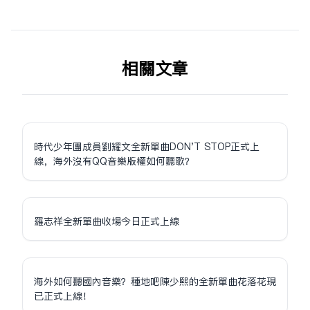
相关文章
時代少年團成員劉耀文全新單曲DON'T STOP正式上
線，海外沒有QQ音樂版權如何聽歌？
羅志祥全新單曲收場今日正式上線
海外如何聽國內音樂？種地吧陳少熙的全新單曲花落花現
已正式上線！