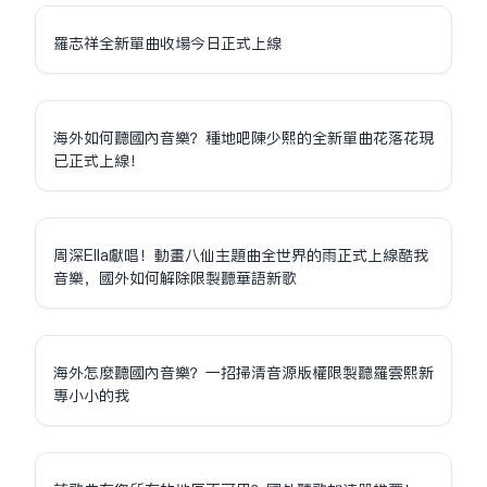
羅志祥全新單曲收場今日正式上線
海外如何聽國內音樂？種地吧陳少熙的全新單曲花落花現
已正式上線！
周深Ella獻唱！動畫八仙主題曲全世界的雨正式上線酷我
音樂，國外如何解除限制聽華語新歌
海外怎麼聽國內音樂？一招掃清音源版權限制聽羅雲熙新
專小小的我