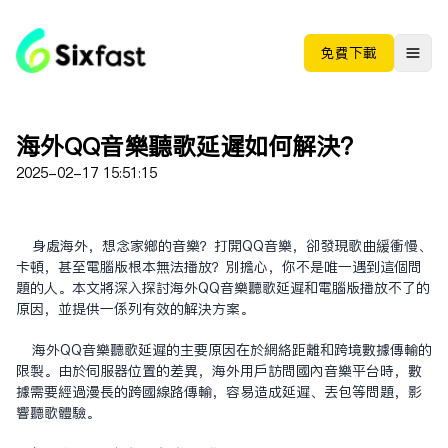
免费下载
海外QQ音樂聽歌延遲如何解決？
2025-02-17 15:51:15
身處海外，想念家鄉的音樂？打開QQ音樂，卻發現歌曲緩衝慢、
卡頓，甚至電腦版根本無法播放？別擔心，你不是唯一遇到這個問
題的人。本文將深入探討海外QQ音樂聽歌延遲和電腦版播放不了的
原因，並提供一系列有效的解決方案。
海外QQ音樂聽歌延遲的主要原因在於網絡距離和跨境數據傳輸的
限制。由於伺服器位置的差異，海外用戶訪問國內音樂平台時，數
據需要經過漫長的跨國線路傳輸，容易造成延遲、丟包等問題，影
響聽歌體驗。