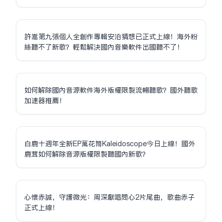
許嵩第九張個人全創作專輯安泊猜想已正式上線！海外粉
絲聽不了新歌？輕鬆解決國內音樂軟件出國聽不了！
如何解除國內音源軟件海外版權限制流暢聽歌？國外聽歌
加速器推薦！
白鹿十週年全新EP萬花筒Kaleidoscope今日上線！國外
鹿茸如何解除音源版權限制聽國內新歌？
心懷赤誠，守護微光：周深獻唱問心2片尾曲，歌曲赤子
正式上線！