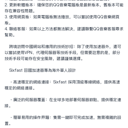
2. 更新軟體版本：確保您的QQ音樂電腦版是最新版本，舊版本可能
存在兼容性問題。
3. 使用網頁版：如果電腦版無法播放，可以嘗試使用QQ音樂網頁
版。
4. 聯絡客服：如果以上方法都無法解決，建議聯繫QQ音樂客服尋求
幫助。
跨境訪問中國網站和應用的技術妙招：除了使用加速器外，還可
以嘗試使用VPN、代理伺服器等技術手段，但需要注意的是，部分
技術手段可能存在安全風險，建議謹慎選擇。
Sixfast 回國加速器專為海外華人設計
・高速穩定的網絡連接：Sixfast 採用頂級專線網絡，提供高速
穩定的網絡連接。
・廣泛的伺服器覆蓋：在全球多地部署伺服器節點，提供穩定連
接。
・簡單易用的操作界面：只需一鍵即可完成加速，無需複雜的設
置。