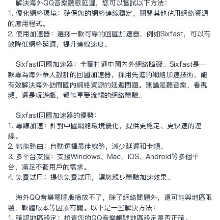
解決海外QQ音樂聽歌延遲，您可以嘗試以下方法：
1. 優化網絡環境：確保您的網絡連線穩定，關閉其他佔用網絡資源
的應用程式。
2. 使用加速器：選擇一款可靠的回國加速器，例如Sixfast，可以有
效降低網絡延遲，提升連線速度。
Sixfast回國加速器：全面打通中國內外網絡障礙。Sixfast是一
款專為海外華人設計的回國加速器，採用先進的網絡加速技術，能
有效解決海外訪問國內網絡資源的延遲問題。無論是聽音樂、看視
頻，還是玩遊戲，都能享受流暢的網絡體驗。
Sixfast回國加速器的優勢：
1. 專線加速：針對中國網絡環境優化，提供更穩定、更快速的連
線。
2. 智能路由：自動選擇最佳線路，減少延遲和卡頓。
3. 多平台支援：支援Windows、Mac、iOS、Android等多個平
台，滿足不同用戶的需求。
4. 免費試用：提供免費試用，讓您親身體驗加速效果。
海外QQ音樂電腦版播放不了，除了網絡問題外，還可能與地區限
制、軟體版本等因素有關。以下是一些解決方法：
1. 確認地區設定：檢查您的QQ音樂帳號地區設定是否正確。