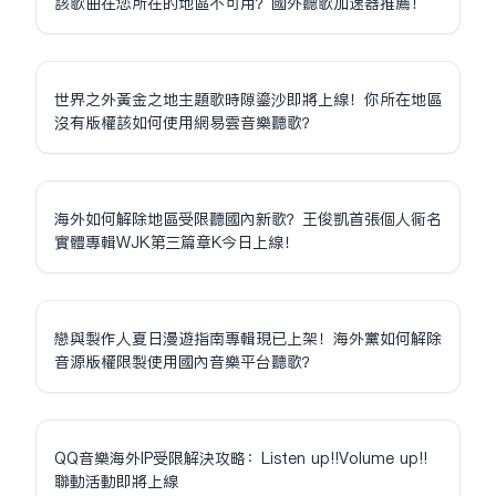
該歌曲在您所在的地區不可用？國外聽歌加速器推薦！
世界之外黃金之地主題歌時隙鎏沙即將上線！你所在地區
沒有版權該如何使用網易雲音樂聽歌？
海外如何解除地區受限聽國內新歌？王俊凱首張個人同名
實體專輯WJK第三篇章K今日上線！
戀與製作人夏日漫遊指南專輯現已上架！海外黨如何解除
音源版權限制使用國內音樂平台聽歌？
QQ音樂海外IP受限解決攻略：Listen up!!Volume up!!
聯動活動即將上線