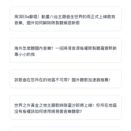
周深Ella獻唱！動畫八仙主題曲全世界的雨正式上線酷我
音樂，國外如何解除限制聽華語新歌
海外怎麼聽國內音樂？一招掃清音源版權限制聽羅雲熙新
專小小的我
該歌曲在您所在的地區不可用？國外聽歌加速器推薦！
世界之外黃金之地主題歌時隙鎏沙即將上線！你所在地區
沒有版權該如何使用網易雲音樂聽歌？