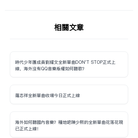
相关文章
時代少年團成員劉耀文全新單曲DON'T STOP正式上
線，海外沒有QQ音樂版權如何聽歌？
羅志祥全新單曲收場今日正式上線
海外如何聽國內音樂？種地吧陳少熙的全新單曲花落花現
已正式上線！