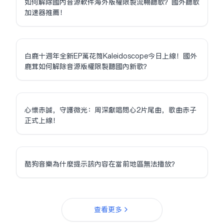
如何解除國內音源軟件海外版權限制流暢聽歌？國外聽歌
加速器推薦！
白鹿十週年全新EP萬花筒Kaleidoscope今日上線！國外
鹿茸如何解除音源版權限制聽國內新歌？
心懷赤誠，守護微光：周深獻唱問心2片尾曲，歌曲赤子
正式上線！
酷狗音樂為什麼提示該內容在當前地區無法播放？
查看更多