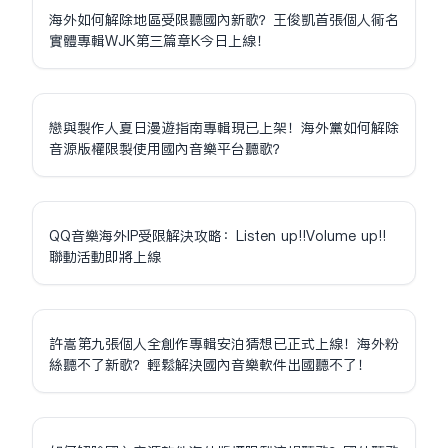
海外如何解除地區受限聽國內新歌？王俊凱首張個人同名
實體專輯WJK第三篇章K今日上線！
戀與製作人夏日漫遊指南專輯現已上架！海外黨如何解除
音源版權限制使用國內音樂平台聽歌？
QQ音樂海外IP受限解決攻略：Listen up!!Volume up!!
聯動活動即將上線
許嵩第九張個人全創作專輯安泊猜想已正式上線！海外粉
絲聽不了新歌？輕鬆解決國內音樂軟件出國聽不了！