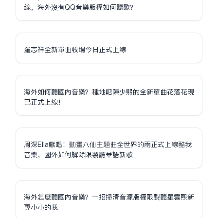
線，海外沒有QQ音樂版權如何聽歌？
羅志祥全新單曲收場今日正式上線
海外如何聽國內音樂？種地吧陳少熙的全新單曲花落花現
已正式上線！
周深Ella獻唱！動畫八仙主題曲全世界的雨正式上線酷我
音樂，國外如何解除限制聽華語新歌
海外怎麼聽國內音樂？一招掃清音源版權限制聽羅雲熙新
專小小的我