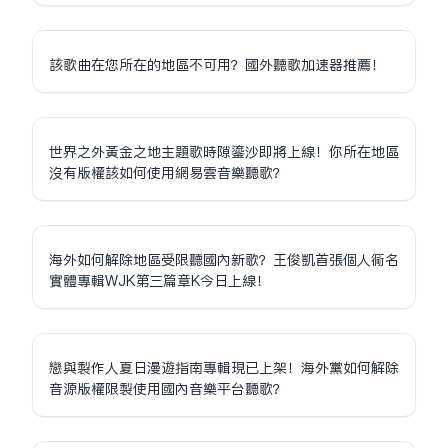
該歌曲在您所在的地區不可用？國外聽歌加速器推薦！
世界之外黃金之地主題歌時隙鎏沙即將上線！你所在地區
沒有版權該如何使用網易雲音樂聽歌？
海外如何解除地區受限聽國內新歌？王俊凱首張個人同名
實體專輯WJK第三篇章K今日上線！
戀與製作人夏日漫遊指南專輯現已上架！海外黨如何解除
音源版權限制使用國內音樂平台聽歌？