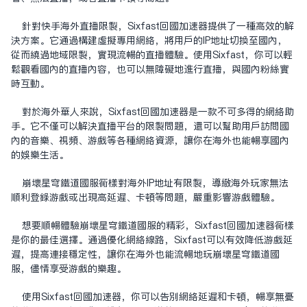
针对快手海外直播限制，Sixfast回国加速器提供了一种高效的解
决方案。它通过构建虚拟专用网络，将用户的IP地址切换至国内，
从而绕过地域限制，实现流畅的直播体验。使用Sixfast，你可以轻
松观看国内的直播内容，也可以无障碍地进行直播，与国内粉丝实
时互动。
对于海外华人来说，Sixfast回国加速器是一款不可多得的网络助
手。它不仅可以解决直播平台的限制问题，还可以帮助用户访问国
内的音乐、视频、游戏等各种网络资源，让你在海外也能畅享国内
的娱乐生活。
崩坏星穹铁道国服同样对海外IP地址有限制，导致海外玩家无法
顺利登录游戏或出现高延迟、卡顿等问题，严重影响游戏体验。
想要顺畅体验崩坏星穹铁道国服的精彩，Sixfast回国加速器同样
是你的最佳选择。通过优化网络线路，Sixfast可以有效降低游戏延
迟，提高连接稳定性，让你在海外也能流畅地玩崩坏星穹铁道国
服，尽情享受游戏的乐趣。
使用Sixfast回国加速器，你可以告别网络延迟和卡顿，畅享无忧