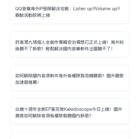
QQ音樂海外IP受限解決攻略：Listen up!!Volume up!!
聯動活動即將上線
許嵩第九張個人全創作專輯安泊猜想已正式上線！海外粉
絲聽不了新歌？輕鬆解決國內音樂軟件出國聽不了！
如何解除國內音源軟件海外版權限制流暢聽歌？國外聽歌
加速器推薦！
白鹿十週年全新EP萬花筒Kaleidoscope今日上線！國外
鹿茸如何解除音源版權限制聽國內新歌？