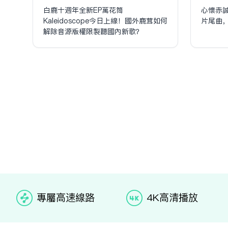
白鹿十週年全新EP萬花筒
心懷赤
Kaleidoscope今日上線！國外鹿茸如何
片尾曲
解除音源版權限制聽國內新歌？
专属高速线路
4K高清播放