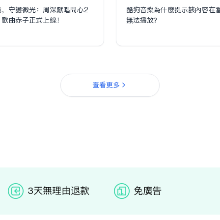
誠，守護微光：周深獻唱問心2
酷狗音樂為什麼提示該內容在
，歌曲赤子正式上線！
無法播放？
查看更多
3天无理由退款
免广告