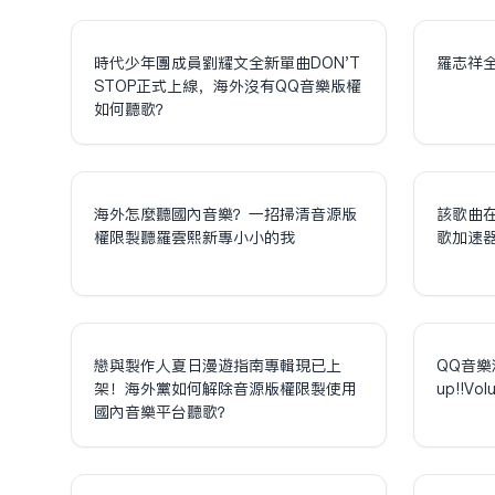
時代少年團成員劉耀文全新單曲DON'T
羅志祥
STOP正式上線，海外沒有QQ音樂版權
如何聽歌？
海外怎麼聽國內音樂？一招掃清音源版
該歌曲
權限制聽羅雲熙新專小小的我
歌加速
戀與製作人夏日漫遊指南專輯現已上
QQ音樂
架！海外黨如何解除音源版權限制使用
up!!V
國內音樂平台聽歌？