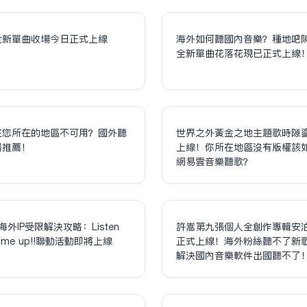
全新單曲收場今日正式上線
海外如何聽國內音樂？種地吧
全新單曲花落花現已正式上線
在您所在的地區不可用？國外聽
世界之外黃金之地主題歌時隙
器推薦！
上線！你所在地區沒有版權該
網易雲音樂聽歌？
海外IP受限解決攻略：Listen
許嵩第九張個人全創作專輯安
olume up!!聯動活動即將上線
正式上線！海外粉絲聽不了新
解決國內音樂軟件出國聽不了