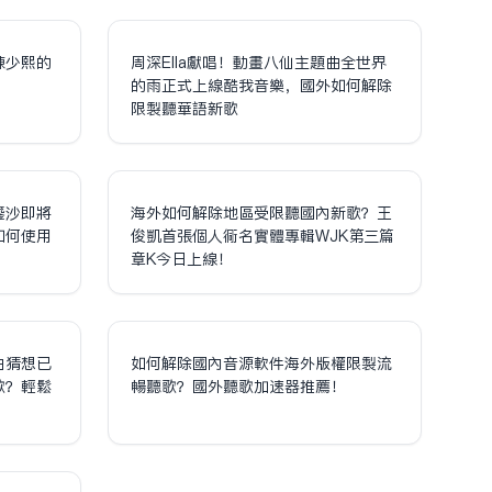
陳少熙的
周深Ella獻唱！動畫八仙主題曲全世界
！
的雨正式上線酷我音樂，國外如何解除
限制聽華語新歌
鎏沙即將
海外如何解除地區受限聽國內新歌？王
如何使用
俊凱首張個人同名實體專輯WJK第三篇
章K今日上線！
泊猜想已
如何解除國內音源軟件海外版權限制流
歌？輕鬆
暢聽歌？國外聽歌加速器推薦！
！