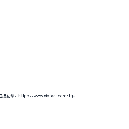
直接点击：
https://www.sixfast.com/tg-