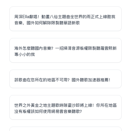
周深Ella獻唱！動畫八仙主題曲全世界的雨正式上線酷我
音樂，國外如何解除限制聽華語新歌
海外怎麼聽國內音樂？一招掃清音源版權限制聽羅雲熙新
專小小的我
該歌曲在您所在的地區不可用？國外聽歌加速器推薦！
世界之外黃金之地主題歌時隙鎏沙即將上線！你所在地區
沒有版權該如何使用網易雲音樂聽歌？