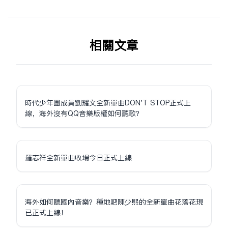
相关文章
時代少年團成員劉耀文全新單曲DON'T STOP正式上
線，海外沒有QQ音樂版權如何聽歌？
羅志祥全新單曲收場今日正式上線
海外如何聽國內音樂？種地吧陳少熙的全新單曲花落花現
已正式上線！