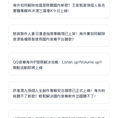
海外如何解除地區受限聽國內新歌？王俊凱首張個人同名
實體專輯WJK第三篇章K今日上線！
戀與製作人夏日漫遊指南專輯現已上架！海外黨如何解除
音源版權限制使用國內音樂平台聽歌？
QQ音樂海外IP受限解決攻略：Listen up!!Volume up!!
聯動活動即將上線
許嵩第九張個人全創作專輯安泊猜想已正式上線！海外粉
絲聽不了新歌？輕鬆解決國內音樂軟件出國聽不了！