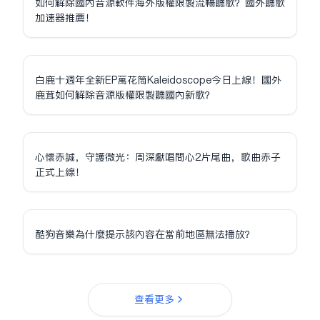
如何解除國內音源軟件海外版權限制流暢聽歌？國外聽歌
加速器推薦！
白鹿十週年全新EP萬花筒Kaleidoscope今日上線！國外
鹿茸如何解除音源版權限制聽國內新歌？
心懷赤誠，守護微光：周深獻唱問心2片尾曲，歌曲赤子
正式上線！
酷狗音樂為什麼提示該內容在當前地區無法播放？
查看更多