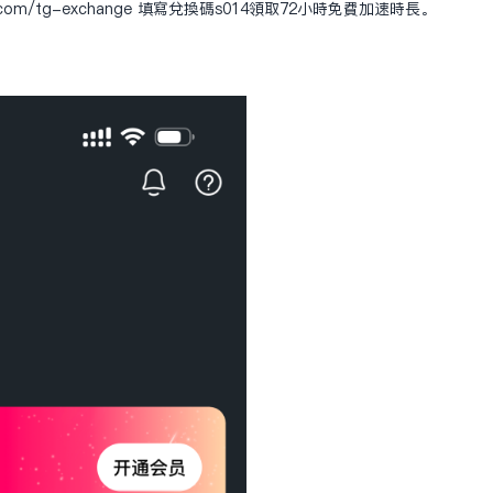
t.com/tg-exchange
填写兑换码s014领取72小时免费加速时长。