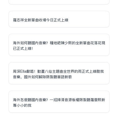
羅志祥全新單曲收場今日正式上線
海外如何聽國內音樂？種地吧陳少熙的全新單曲花落花現
已正式上線！
周深Ella獻唱！動畫八仙主題曲全世界的雨正式上線酷我
音樂，國外如何解除限制聽華語新歌
海外怎麼聽國內音樂？一招掃清音源版權限制聽羅雲熙新
專小小的我