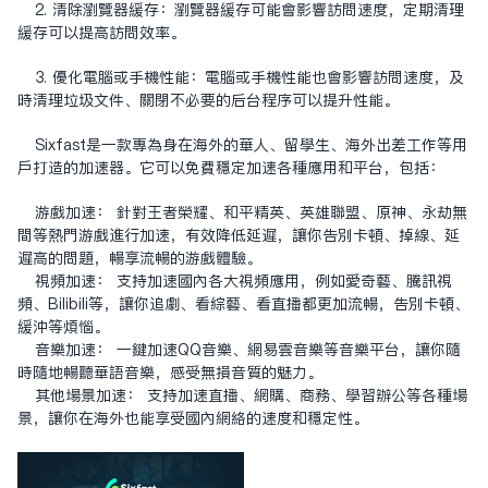
2. 清除浏览器缓存：浏览器缓存可能会影响访问速度，定期清理
缓存可以提高访问效率。
3. 优化电脑或手机性能：电脑或手机性能也会影响访问速度，及
时清理垃圾文件、关闭不必要的后台程序可以提升性能。
Sixfast是一款专为身在海外的华人、留学生、海外出差工作等用
户打造的加速器。它可以免费稳定加速各种应用和平台，包括：
游戏加速： 针对王者荣耀、和平精英、英雄联盟、原神、永劫无
间等热门游戏进行加速，有效降低延迟，让你告别卡顿、掉线、延
迟高的问题，畅享流畅的游戏体验。
视频加速： 支持加速国内各大视频应用，例如爱奇艺、腾讯视
频、Bilibili等，让你追剧、看综艺、看直播都更加流畅，告别卡顿、
缓冲等烦恼。
音乐加速： 一键加速QQ音乐、网易云音乐等音乐平台，让你随
时随地畅听华语音乐，感受无损音质的魅力。
其他场景加速： 支持加速直播、网购、商务、学习办公等各种场
景，让你在海外也能享受国内网络的速度和稳定性。