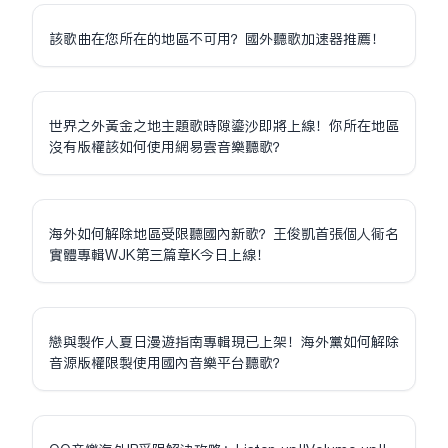
該歌曲在您所在的地區不可用？國外聽歌加速器推薦！
世界之外黃金之地主題歌時隙鎏沙即將上線！你所在地區
沒有版權該如何使用網易雲音樂聽歌？
海外如何解除地區受限聽國內新歌？王俊凱首張個人同名
實體專輯WJK第三篇章K今日上線！
戀與製作人夏日漫遊指南專輯現已上架！海外黨如何解除
音源版權限制使用國內音樂平台聽歌？