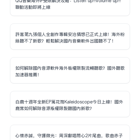
QQ音樂海外IP受限解決攻略：Listen up!!Volume up!!
聯動活動即將上線
許嵩第九張個人全創作專輯安泊猜想已正式上線！海外粉
絲聽不了新歌？輕鬆解決國內音樂軟件出國聽不了！
如何解除國內音源軟件海外版權限制流暢聽歌？國外聽歌
加速器推薦！
白鹿十週年全新EP萬花筒Kaleidoscope今日上線！國外
鹿茸如何解除音源版權限制聽國內新歌？
心懷赤誠，守護微光：周深獻唱問心2片尾曲，歌曲赤子