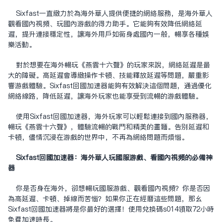
Sixfast一直致力于为海外华人提供便捷的网络服务，是海外华人
观看国内视频、玩国内游戏的得力助手。它能够有效降低网络延
迟，提升连接稳定性，让海外用户如同身处国内一般，畅享各种娱
乐活动。
对于想要在海外畅玩《燕云十六声》的玩家来说，网络延迟是最
大的障碍。高延迟会导致操作卡顿、技能释放延迟等问题，严重影
响游戏体验。Sixfast回国加速器能够有效解决这个问题，通过优化
网络线路，降低延迟，让海外玩家也能享受到流畅的游戏体验。
使用Sixfast回国加速器，海外玩家可以轻松连接到国内服务器，
畅玩《燕云十六声》，体验流畅的战斗和精美的画面。告别延迟和
卡顿，尽情沉浸在游戏的世界中，不再为网络问题而烦恼。
Sixfast回国加速器：海外华人玩国服游戏、看国内视频的必备神
器
你是否身在海外，却想畅玩国服游戏、观看国内视频？你是否因
为高延迟、卡顿、掉线而苦恼？如果你正在经历这些问题，那么
Sixfast回国加速器将是你最好的选择！使用兑换码s014领取72小时
免费加速时长。