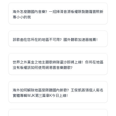
海外怎麼聽國內音樂？一招掃清音源版權限制聽羅雲熙新
專小小的我
該歌曲在您所在的地區不可用？國外聽歌加速器推薦！
世界之外黃金之地主題歌時隙鎏沙即將上線！你所在地區
沒有版權該如何使用網易雲音樂聽歌？
海外如何解除地區受限聽國內新歌？王俊凱首張個人同名
實體專輯WJK第三篇章K今日上線！