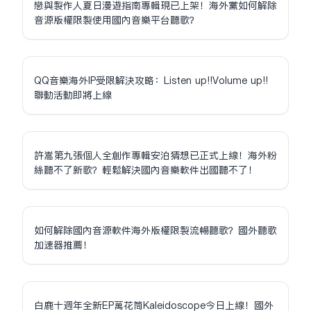
戀與製作人夏日漫遊指南專輯現已上架！海外黨如何解除
音源版權限制使用國內音樂平台聽歌？
QQ音樂海外IP受限解決攻略：Listen up!!Volume up!!
聯動活動即將上線
許嵩第九張個人全創作專輯安泊猜想已正式上線！海外粉
絲聽不了新歌？輕鬆解決國內音樂軟件出國聽不了！
如何解除國內音源軟件海外版權限制流暢聽歌？國外聽歌
加速器推薦！
白鹿十週年全新EP萬花筒Kaleidoscope今日上線！國外