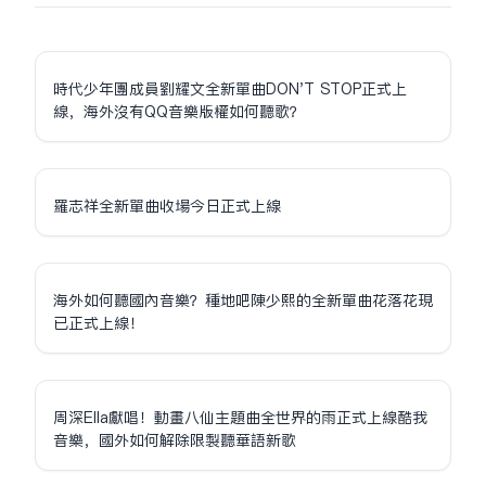
時代少年團成員劉耀文全新單曲DON'T STOP正式上
線，海外沒有QQ音樂版權如何聽歌？
羅志祥全新單曲收場今日正式上線
海外如何聽國內音樂？種地吧陳少熙的全新單曲花落花現
已正式上線！
周深Ella獻唱！動畫八仙主題曲全世界的雨正式上線酷我
音樂，國外如何解除限制聽華語新歌