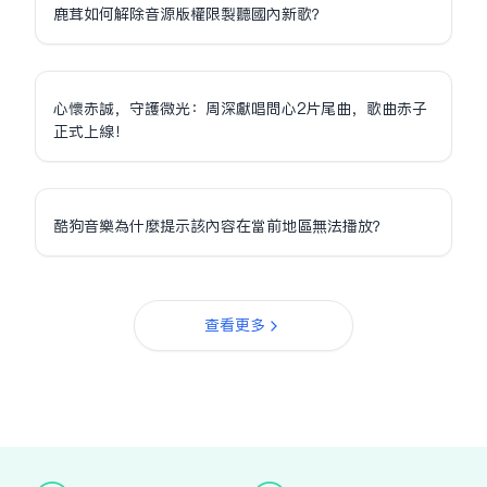
鹿茸如何解除音源版權限制聽國內新歌？
心懷赤誠，守護微光：周深獻唱問心2片尾曲，歌曲赤子
正式上線！
酷狗音樂為什麼提示該內容在當前地區無法播放？
查看更多