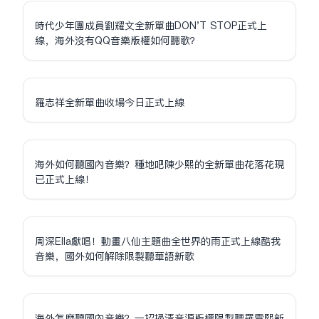
時代少年團成員劉耀文全新單曲DON'T STOP正式上
線，海外沒有QQ音樂版權如何聽歌？
羅志祥全新單曲收場今日正式上線
海外如何聽國內音樂？種地吧陳少熙的全新單曲花落花現
已正式上線！
周深Ella獻唱！動畫八仙主題曲全世界的雨正式上線酷我
音樂，國外如何解除限制聽華語新歌
海外怎麼聽國內音樂？一招掃清音源版權限制聽羅雲熙新