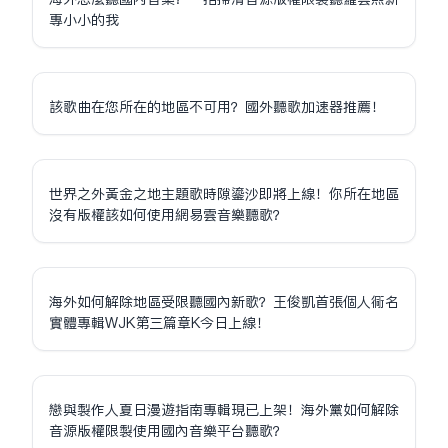
專小小的我
該歌曲在您所在的地區不可用？國外聽歌加速器推薦！
世界之外黃金之地主題歌時隙鎏沙即將上線！你所在地區
沒有版權該如何使用網易雲音樂聽歌？
海外如何解除地區受限聽國內新歌？王俊凱首張個人同名
實體專輯WJK第三篇章K今日上線！
戀與製作人夏日漫遊指南專輯現已上架！海外黨如何解除
音源版權限制使用國內音樂平台聽歌？