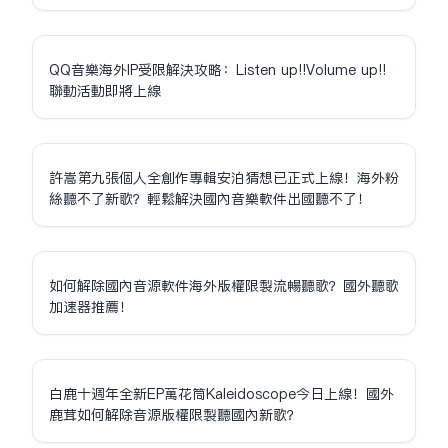
QQ音樂海外IP受限解決攻略：Listen up!!Volume up!!
聯動活動即將上線
許嵩第九張個人全創作專輯安泊猜想已正式上線！海外粉
絲聽不了新歌？輕鬆解決國內音樂軟件出國聽不了！
如何解除國內音源軟件海外版權限制流暢聽歌？國外聽歌
加速器推薦！
白鹿十週年全新EP萬花筒Kaleidoscope今日上線！國外
鹿茸如何解除音源版權限制聽國內新歌？