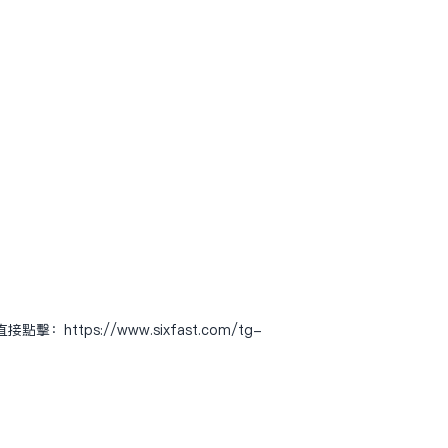
直接点击：
https://www.sixfast.com/tg-