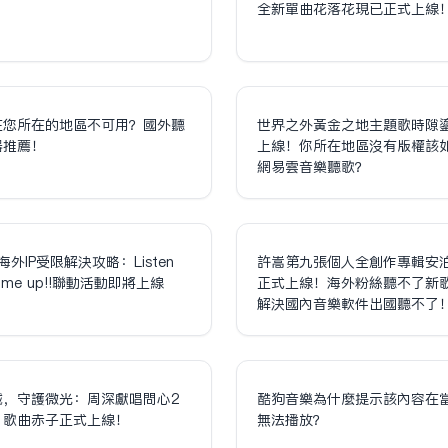
全新單曲花落花現已正式上線
在您所在的地區不可用？國外聽
世界之外黃金之地主題歌時隙
器推薦！
上線！你所在地區沒有版權該
網易雲音樂聽歌？
海外IP受限解決攻略：Listen
許嵩第九張個人全創作專輯安
olume up!!聯動活動即將上線
正式上線！海外粉絲聽不了新
解決國內音樂軟件出國聽不了
誠，守護微光：周深獻唱問心2
酷狗音樂為什麼提示該內容在
，歌曲赤子正式上線！
無法播放？