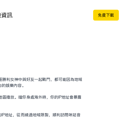
樂
資訊
免费下载
姬胜利女神中与好友一起战斗，都可能因为地域
内的娱乐内容。
区播放。当你身处海外时，你的IP地址会暴露
IP地址，从而绕过地域限制，顺利访问咪咕音