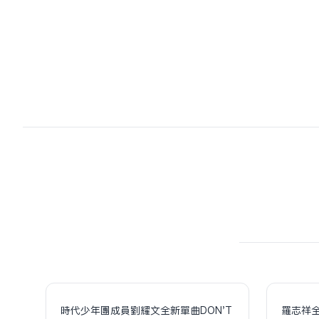
時代少年團成員劉耀文全新單曲DON'T
羅志祥