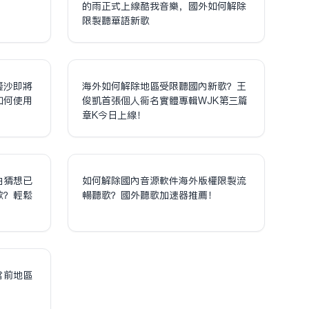
！
的雨正式上線酷我音樂，國外如何解除
限制聽華語新歌
鎏沙即將
海外如何解除地區受限聽國內新歌？王
如何使用
俊凱首張個人同名實體專輯WJK第三篇
章K今日上線！
泊猜想已
如何解除國內音源軟件海外版權限制流
歌？輕鬆
暢聽歌？國外聽歌加速器推薦！
！
當前地區