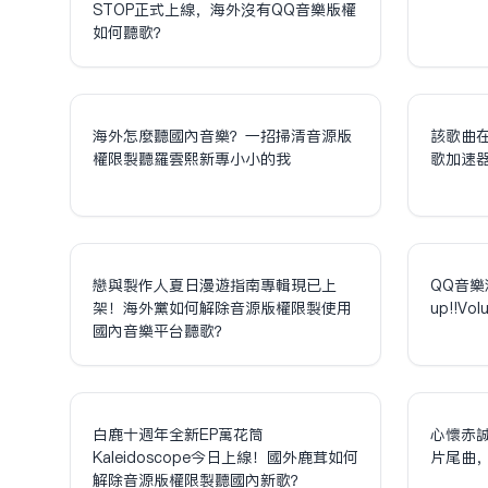
STOP正式上線，海外沒有QQ音樂版權
如何聽歌？
海外怎麼聽國內音樂？一招掃清音源版
該歌曲
權限制聽羅雲熙新專小小的我
歌加速
戀與製作人夏日漫遊指南專輯現已上
QQ音樂
架！海外黨如何解除音源版權限制使用
up!!V
國內音樂平台聽歌？
白鹿十週年全新EP萬花筒
心懷赤
Kaleidoscope今日上線！國外鹿茸如何
片尾曲
解除音源版權限制聽國內新歌？