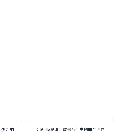
陳少熙的
周深Ella獻唱！動畫八仙主題曲全世界