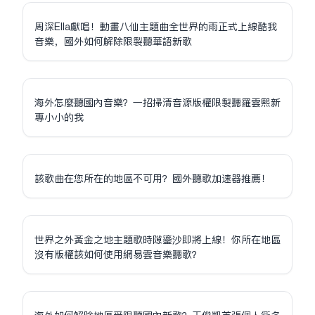
周深Ella獻唱！動畫八仙主題曲全世界的雨正式上線酷我
音樂，國外如何解除限制聽華語新歌
海外怎麼聽國內音樂？一招掃清音源版權限制聽羅雲熙新
專小小的我
該歌曲在您所在的地區不可用？國外聽歌加速器推薦！
世界之外黃金之地主題歌時隙鎏沙即將上線！你所在地區
沒有版權該如何使用網易雲音樂聽歌？