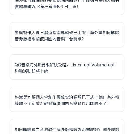
海外如何解除地區受限聽國內新歌？王俊凱首張個人同名
實體專輯WJK第三篇章K今日上線！
戀與製作人夏日漫遊指南專輯現已上架！海外黨如何解除
音源版權限制使用國內音樂平台聽歌？
QQ音樂海外IP受限解決攻略：Listen up!!Volume up!!
聯動活動即將上線
許嵩第九張個人全創作專輯安泊猜想已正式上線！海外粉
絲聽不了新歌？輕鬆解決國內音樂軟件出國聽不了！
如何解除國內音源軟件海外版權限制流暢聽歌？國外聽歌