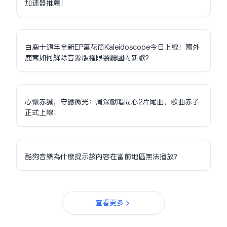
加速器推薦！
白鹿十週年全新EP萬花筒Kaleidoscope今日上線！國外
鹿茸如何解除音源版權限制聽國內新歌？
心懷赤誠，守護微光：周深獻唱問心2片尾曲，歌曲赤子
正式上線！
酷狗音樂為什麼提示該內容在當前地區無法播放？
查看更多