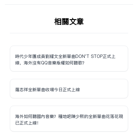
相关文章
時代少年團成員劉耀文全新單曲DON'T STOP正式上
線，海外沒有QQ音樂版權如何聽歌？
羅志祥全新單曲收場今日正式上線
海外如何聽國內音樂？種地吧陳少熙的全新單曲花落花現
已正式上線！