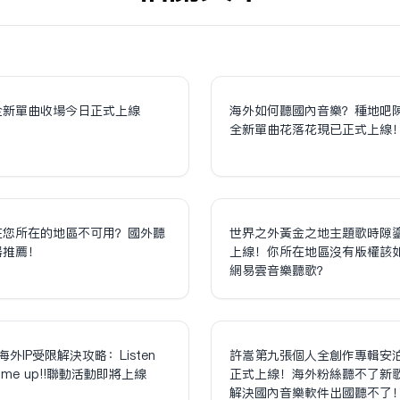
全新單曲收場今日正式上線
海外如何聽國內音樂？種地吧
全新單曲花落花現已正式上線
在您所在的地區不可用？國外聽
世界之外黃金之地主題歌時隙
器推薦！
上線！你所在地區沒有版權該
網易雲音樂聽歌？
海外IP受限解決攻略：Listen
許嵩第九張個人全創作專輯安
olume up!!聯動活動即將上線
正式上線！海外粉絲聽不了新
解決國內音樂軟件出國聽不了