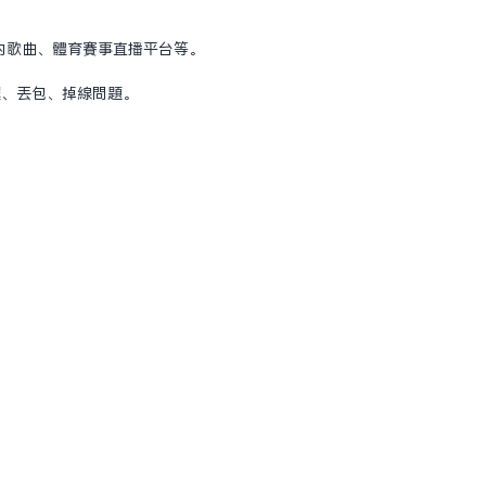
国内歌曲、体育赛事直播平台等。
迟、丢包、掉线问题。