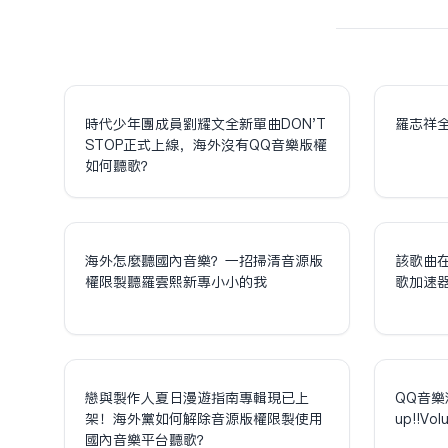
時代少年團成員劉耀文全新單曲DON'T
羅志祥
STOP正式上線，海外沒有QQ音樂版權
如何聽歌？
海外怎麼聽國內音樂？一招掃清音源版
該歌曲
權限制聽羅雲熙新專小小的我
歌加速
戀與製作人夏日漫遊指南專輯現已上
QQ音樂
架！海外黨如何解除音源版權限制使用
up!!V
國內音樂平台聽歌？