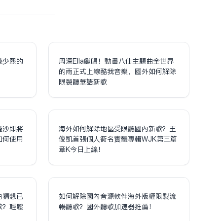
陳少熙的
周深Ella獻唱！動畫八仙主題曲全世界
！
的雨正式上線酷我音樂，國外如何解除
限制聽華語新歌
鎏沙即將
海外如何解除地區受限聽國內新歌？王
如何使用
俊凱首張個人同名實體專輯WJK第三篇
章K今日上線！
泊猜想已
如何解除國內音源軟件海外版權限制流
歌？輕鬆
暢聽歌？國外聽歌加速器推薦！
！