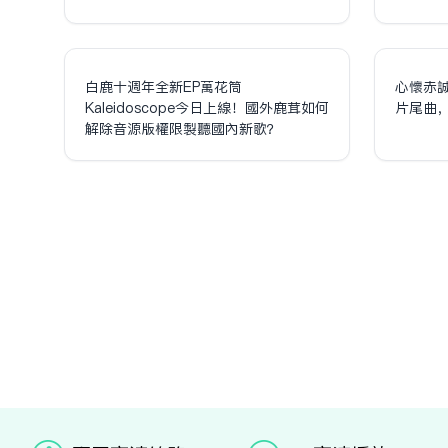
白鹿十週年全新EP萬花筒
心懷赤
Kaleidoscope今日上線！國外鹿茸如何
片尾曲
解除音源版權限制聽國內新歌？