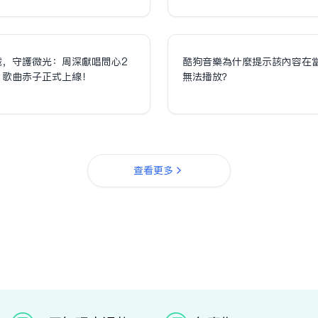
誠，守護微光：周深獻唱問心2
酷狗音樂為什麼提示該內容在
，歌曲赤子正式上線！
無法播放？
查看更多