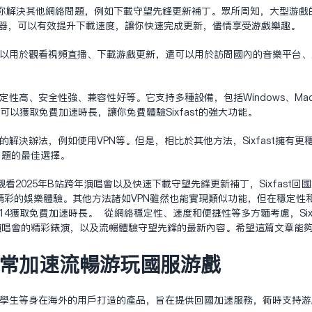
能帮助你解决其他网络问题，例如下载守望先锋更新补丁。众所周知，大型游
加速器，可以有效提升下载速度，让你快速完成更新，尽情享受游戏乐趣。
不仅可以用于观看视频直播、下载游戏更新，还可以用于访问国内的音乐平台
稳定性高、安全性强、兼容性好等。它支持多种设备，包括Windows、Mac、
4还可以获取免费加速时长，让你免费体验Sixfast的强大功能。
其他的解决办法，例如使用VPN等。但是，相比于其他方法，Sixfast拥
问题的最佳选择。
看2025年B站跨年演唱会以及快速下载守望先锋更新补丁，Sixfast
彩的娱乐体验。其他方法诸如VPN虽然也能实现类似功能，但在稳定性和速度
014获取免费加速时长。 从网络稳定性、速度和便捷性等多方面考虑，Sixf
演唱会的精彩表演，以及流畅体验守望先锋的最新内容。希望这篇文章能
外正常加速流畅游玩国服游戏
外华人、留学生等身在海外的用户打造的产品，旨在提供回国加速服务，同时支