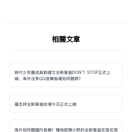
相关文章
時代少年團成員劉耀文全新單曲DON'T STOP正式上
線，海外沒有QQ音樂版權如何聽歌？
羅志祥全新單曲收場今日正式上線
海外如何聽國內音樂？種地吧陳少熙的全新單曲花落花現