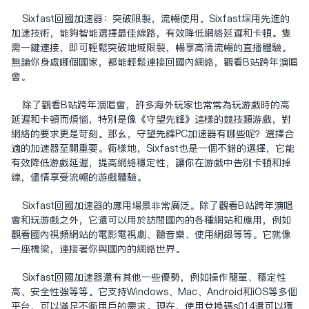
Sixfast回国加速器：突破限制，流畅使用。Sixfast采用先进的
加速技术，能够智能选择最佳线路，有效降低网络延迟和卡顿。只
需一键连接，即可轻松突破地域限制，畅享高清流畅的直播体验。
无论你身处哪个国家，都能轻松连接回国内网络，观看B站跨年演唱
会。
除了观看B站跨年演唱会，许多海外玩家也常常为玩游戏时的高
延迟和卡顿而烦恼，特别是像《守望先锋》这样的竞技类游戏，对
网络的要求更是苛刻。那么，守望先锋PC加速器有哪些呢？选择合
适的加速器至关重要。同样地，Sixfast也是一个不错的选择，它能
有效降低游戏延迟，提高网络稳定性，让你在游戏中告别卡顿和掉
线，尽情享受流畅的游戏体验。
Sixfast回国加速器的应用场景非常广泛。除了观看B站跨年演唱
会和玩游戏之外，它还可以用于访问国内的各种网站和应用，例如
观看国内视频网站的电影电视剧、听音乐、使用网银等等。它就像
一座桥梁，连接着你与国内的网络世界。
Sixfast回国加速器还有其他一些优势，例如操作简单、稳定性
高、安全性强等等。它支持Windows、Mac、Android和iOS等多个
平台，可以满足不同用户的需求。现在，使用兑换码s014还可以获