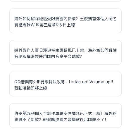
海外如何解除地區受限聽國內新歌？王俊凱首張個人同名
實體專輯WJK第三篇章K今日上線！
戀與製作人夏日漫遊指南專輯現已上架！海外黨如何解除
音源版權限制使用國內音樂平台聽歌？
QQ音樂海外IP受限解決攻略：Listen up!!Volume up!!
聯動活動即將上線
許嵩第九張個人全創作專輯安泊猜想已正式上線！海外粉
絲聽不了新歌？輕鬆解決國內音樂軟件出國聽不了！