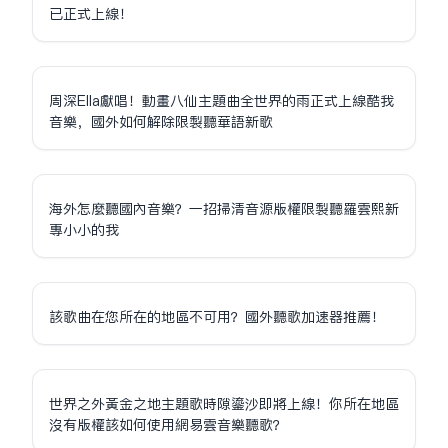
已正式上線！
周深Ella獻唱！動畫八仙主題曲全世界的雨正式上線酷我
音樂，國外如何解除限制聽華語新歌
海外怎麼聽國內音樂？一招掃清音源版權限制聽羅雲熙新
專小小的我
該歌曲在您所在的地區不可用？國外聽歌加速器推薦！
世界之外黃金之地主題歌時隙鎏沙即將上線！你所在地區
沒有版權該如何使用網易雲音樂聽歌？