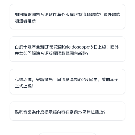
如何解除國內音源軟件海外版權限制流暢聽歌？國外聽歌
加速器推薦！
白鹿十週年全新EP萬花筒Kaleidoscope今日上線！國外
鹿茸如何解除音源版權限制聽國內新歌？
心懷赤誠，守護微光：周深獻唱問心2片尾曲，歌曲赤子
正式上線！
酷狗音樂為什麼提示該內容在當前地區無法播放？