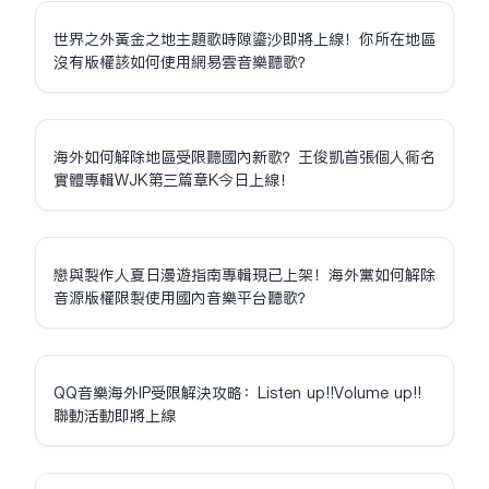
世界之外黃金之地主題歌時隙鎏沙即將上線！你所在地區
沒有版權該如何使用網易雲音樂聽歌？
海外如何解除地區受限聽國內新歌？王俊凱首張個人同名
實體專輯WJK第三篇章K今日上線！
戀與製作人夏日漫遊指南專輯現已上架！海外黨如何解除
音源版權限制使用國內音樂平台聽歌？
QQ音樂海外IP受限解決攻略：Listen up!!Volume up!!
聯動活動即將上線