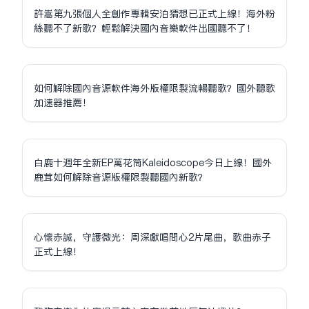
許嵩第九張個人全創作專輯安泊猜想已正式上線！海外粉
絲聽不了新歌？輕鬆解決國內音樂軟件出國聽不了！
如何解除國內音源軟件海外版權限制流暢聽歌？國外聽歌
加速器推薦！
白鹿十週年全新EP萬花筒Kaleidoscope今日上線！國外
鹿茸如何解除音源版權限制聽國內新歌？
心懷赤誠，守護微光：周深獻唱問心2片尾曲，歌曲赤子
正式上線！