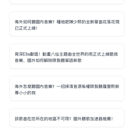
海外如何聽國內音樂？種地吧陳少熙的全新單曲花落花現
已正式上線！
周深Ella獻唱！動畫八仙主題曲全世界的雨正式上線酷我
音樂，國外如何解除限制聽華語新歌
海外怎麼聽國內音樂？一招掃清音源版權限制聽羅雲熙新
專小小的我
該歌曲在您所在的地區不可用？國外聽歌加速器推薦！