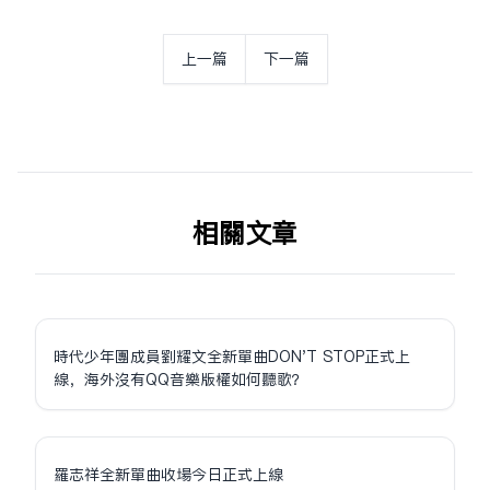
上一篇
下一篇
相关文章
時代少年團成員劉耀文全新單曲DON'T STOP正式上
線，海外沒有QQ音樂版權如何聽歌？
羅志祥全新單曲收場今日正式上線