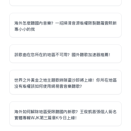
海外怎麼聽國內音樂？一招掃清音源版權限制聽羅雲熙新
專小小的我
該歌曲在您所在的地區不可用？國外聽歌加速器推薦！
世界之外黃金之地主題歌時隙鎏沙即將上線！你所在地區
沒有版權該如何使用網易雲音樂聽歌？
海外如何解除地區受限聽國內新歌？王俊凱首張個人同名
實體專輯WJK第三篇章K今日上線！