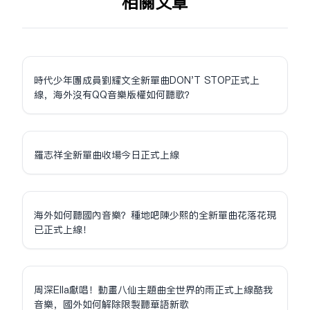
相关文章
時代少年團成員劉耀文全新單曲DON'T STOP正式上
線，海外沒有QQ音樂版權如何聽歌？
羅志祥全新單曲收場今日正式上線
海外如何聽國內音樂？種地吧陳少熙的全新單曲花落花現
已正式上線！
周深Ella獻唱！動畫八仙主題曲全世界的雨正式上線酷我
音樂，國外如何解除限制聽華語新歌