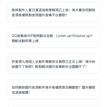
戀與製作人夏日漫遊指南專輯現已上架！海外黨如何解除
音源版權限制使用國內音樂平台聽歌？
QQ音樂海外IP受限解決攻略：Listen up!!Volume up!!
聯動活動即將上線
許嵩第九張個人全創作專輯安泊猜想已正式上線！海外粉
絲聽不了新歌？輕鬆解決國內音樂軟件出國聽不了！
如何解除國內音源軟件海外版權限制流暢聽歌？國外聽歌
加速器推薦！