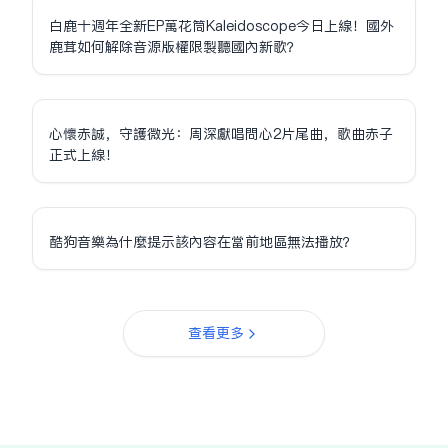
白鹿十週年全新EP萬花筒Kaleidoscope今日上線！國外
鹿茸如何解除音源版權限制聽國內新歌？
心懷赤誠，守護微光：周深獻唱問心2片尾曲，歌曲赤子
正式上線！
酷狗音樂為什麼提示該內容在當前地區無法播放？
查看更多