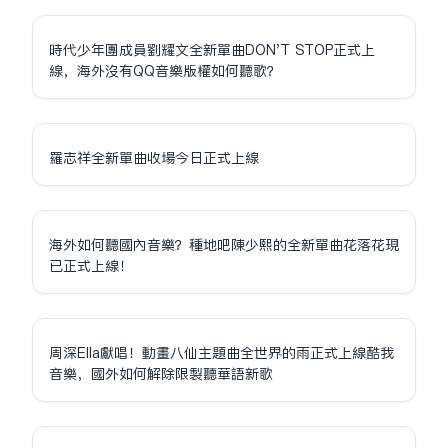
時代少年團成員劉耀文全新單曲DON'T STOP正式上
線，海外沒有QQ音樂版權如何聽歌？
羅志祥全新單曲收場今日正式上線
海外如何聽國內音樂？種地吧陳少熙的全新單曲花落花現
已正式上線！
周深Ella獻唱！動畫八仙主題曲全世界的雨正式上線酷我
音樂，國外如何解除限制聽華語新歌