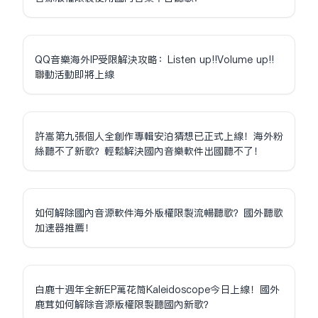
QQ音樂海外IP受限解決攻略：Listen up!!Volume up!!
聯動活動即將上線
許嵩第九張個人全創作專輯安泊猜想已正式上線！海外粉
絲聽不了新歌？輕鬆解決國內音樂軟件出國聽不了！
如何解除國內音源軟件海外版權限制流暢聽歌？國外聽歌
加速器推薦！
白鹿十週年全新EP萬花筒Kaleidoscope今日上線！國外
鹿茸如何解除音源版權限制聽國內新歌？