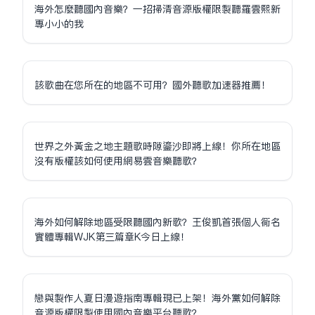
海外怎麼聽國內音樂？一招掃清音源版權限制聽羅雲熙新
專小小的我
該歌曲在您所在的地區不可用？國外聽歌加速器推薦！
世界之外黃金之地主題歌時隙鎏沙即將上線！你所在地區
沒有版權該如何使用網易雲音樂聽歌？
海外如何解除地區受限聽國內新歌？王俊凱首張個人同名
實體專輯WJK第三篇章K今日上線！
戀與製作人夏日漫遊指南專輯現已上架！海外黨如何解除
音源版權限制使用國內音樂平台聽歌？