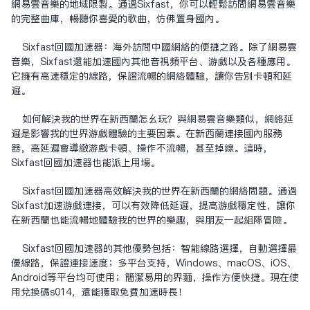
网易云音乐的地域限制。通过Sixfast，你可以轻松访问网易云音乐
的完整曲库，畅听你喜爱的歌曲，仿佛置身国内。
Sixfast回国加速器：海外访问中国网络的便捷之路。除了网易云
音乐，Sixfast还能加速国内其他音视频平台、游戏以及各种应用。
它拥有高速稳定的线路，保证流畅的网络体验，让你告别卡顿和延
迟。
如何解决我的世界在新西兰怎么玩？与网易云音乐类似，网络延
迟是影响我的世界游戏体验的主要因素。在新西兰连接国内服务
器，高延迟会导致游戏卡顿、操作不流畅，甚至掉线。这时，
Sixfast回国加速器也能派上用场。
Sixfast回国加速器高效解决我的世界在新西兰的网络问题。通过
Sixfast加速游戏连接，可以有效降低延迟，提高游戏稳定性，让你
在新西兰也能流畅地体验我的世界的乐趣，与朋友一起组队冒险。
Sixfast回国加速器的其他优势包括：智能线路选择，自动选择最
优线路，保证连接速度；多平台支持，Windows、macOS、iOS、
Android等平台均可使用；简洁易用的界面，操作方便快捷。现在使
用兑换码s014，还能获取免费加速时长！