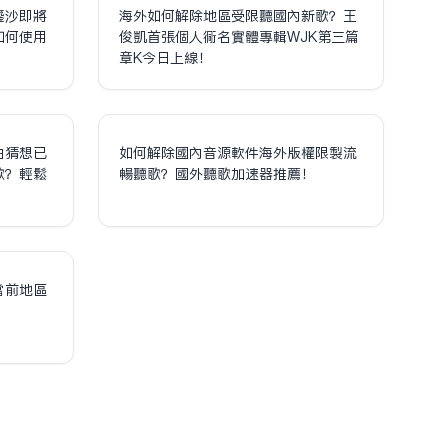
鎏沙即將
海外如何解除地區受限聽國內新歌？王
如何使用
俊凱首張個人同名實體專輯WJK第三篇
章K今日上線！
泊猜想已
如何解除國內音源軟件海外版權限制流
歌？輕鬆
暢聽歌？國外聽歌加速器推薦！
！
當前地區