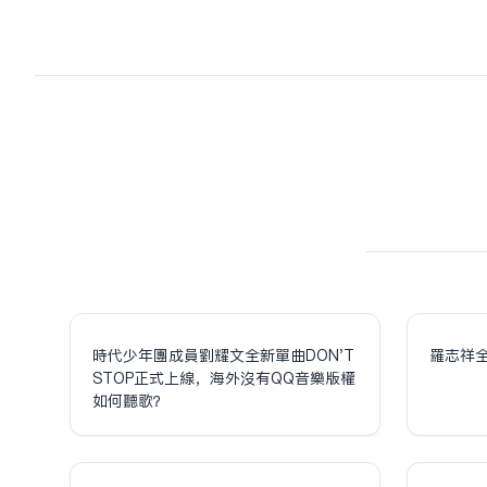
時代少年團成員劉耀文全新單曲DON'T
羅志祥
STOP正式上線，海外沒有QQ音樂版權
如何聽歌？