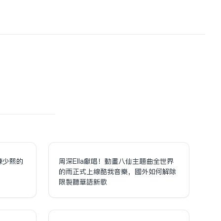
陳少熙的
周深Ella獻唱！動畫八仙主題曲全世界
！
的雨正式上線酷我音樂，國外如何解除
限制聽華語新歌