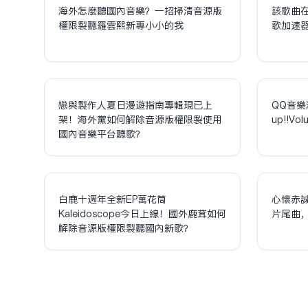
海外怎麼聽國內音樂？一招掃清音源版
該歌曲
權限制聽羅雲熙新專小小的我
歌加速
戀與製作人夏日漫遊指南專輯現已上
QQ音樂
架！海外黨如何解除音源版權限制使用
up!!V
國內音樂平台聽歌？
白鹿十週年全新EP萬花筒
心懷赤
Kaleidoscope今日上線！國外鹿茸如何
片尾曲
解除音源版權限制聽國內新歌？