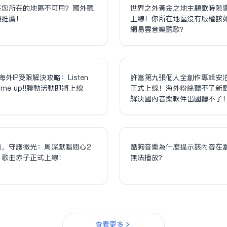
在您所在的地區不可用？國外聽
世界之外黃金之地主題歌時隙
器推薦！
上線！你所在地區沒有版權該
網易雲音樂聽歌？
海外IP受限解決攻略：Listen
許嵩第九張個人全創作專輯安
olume up!!聯動活動即將上線
正式上線！海外粉絲聽不了新
解決國內音樂軟件出國聽不了
誠，守護微光：周深獻唱問心2
酷狗音樂為什麼提示該內容在
，歌曲赤子正式上線！
無法播放？
查看更多