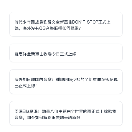
時代少年團成員劉耀文全新單曲DON'T STOP正式上
線，海外沒有QQ音樂版權如何聽歌？
羅志祥全新單曲收場今日正式上線
海外如何聽國內音樂？種地吧陳少熙的全新單曲花落花現
已正式上線！
周深Ella獻唱！動畫八仙主題曲全世界的雨正式上線酷我
音樂，國外如何解除限制聽華語新歌