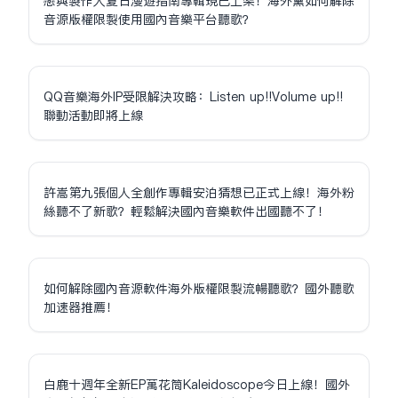
戀與製作人夏日漫遊指南專輯現已上架！海外黨如何解除
音源版權限制使用國內音樂平台聽歌？
QQ音樂海外IP受限解決攻略：Listen up!!Volume up!!
聯動活動即將上線
許嵩第九張個人全創作專輯安泊猜想已正式上線！海外粉
絲聽不了新歌？輕鬆解決國內音樂軟件出國聽不了！
如何解除國內音源軟件海外版權限制流暢聽歌？國外聽歌
加速器推薦！
白鹿十週年全新EP萬花筒Kaleidoscope今日上線！國外