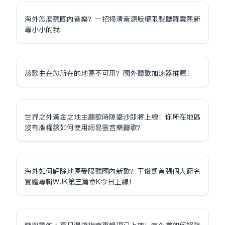
海外怎麼聽國內音樂？一招掃清音源版權限制聽羅雲熙新
專小小的我
該歌曲在您所在的地區不可用？國外聽歌加速器推薦！
世界之外黃金之地主題歌時隙鎏沙即將上線！你所在地區
沒有版權該如何使用網易雲音樂聽歌？
海外如何解除地區受限聽國內新歌？王俊凱首張個人同名
實體專輯WJK第三篇章K今日上線！