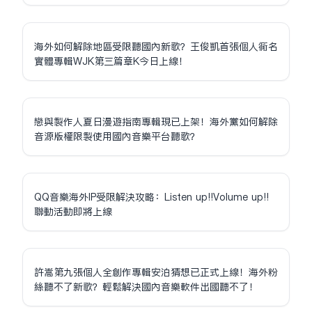
海外如何解除地區受限聽國內新歌？王俊凱首張個人同名
實體專輯WJK第三篇章K今日上線！
戀與製作人夏日漫遊指南專輯現已上架！海外黨如何解除
音源版權限制使用國內音樂平台聽歌？
QQ音樂海外IP受限解決攻略：Listen up!!Volume up!!
聯動活動即將上線
許嵩第九張個人全創作專輯安泊猜想已正式上線！海外粉
絲聽不了新歌？輕鬆解決國內音樂軟件出國聽不了！