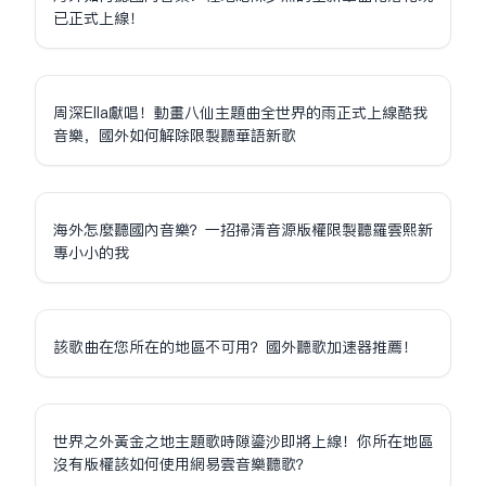
已正式上線！
周深Ella獻唱！動畫八仙主題曲全世界的雨正式上線酷我
音樂，國外如何解除限制聽華語新歌
海外怎麼聽國內音樂？一招掃清音源版權限制聽羅雲熙新
專小小的我
該歌曲在您所在的地區不可用？國外聽歌加速器推薦！
世界之外黃金之地主題歌時隙鎏沙即將上線！你所在地區
沒有版權該如何使用網易雲音樂聽歌？