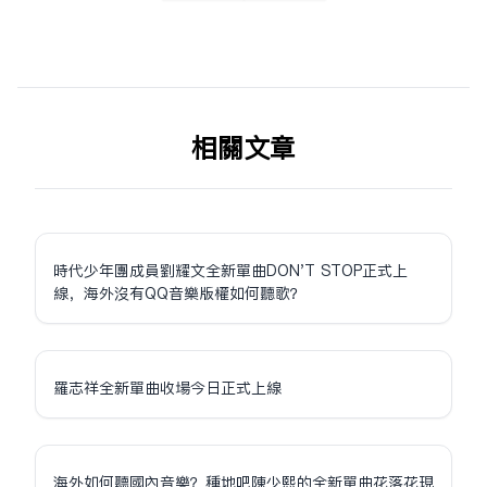
相关文章
時代少年團成員劉耀文全新單曲DON'T STOP正式上
線，海外沒有QQ音樂版權如何聽歌？
羅志祥全新單曲收場今日正式上線
海外如何聽國內音樂？種地吧陳少熙的全新單曲花落花現