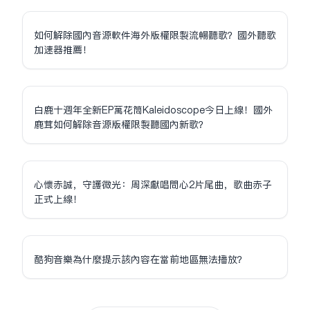
如何解除國內音源軟件海外版權限制流暢聽歌？國外聽歌
加速器推薦！
白鹿十週年全新EP萬花筒Kaleidoscope今日上線！國外
鹿茸如何解除音源版權限制聽國內新歌？
心懷赤誠，守護微光：周深獻唱問心2片尾曲，歌曲赤子
正式上線！
酷狗音樂為什麼提示該內容在當前地區無法播放？