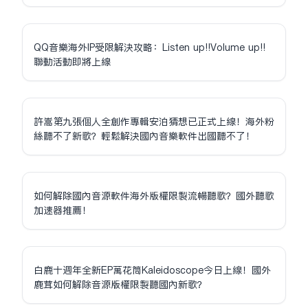
QQ音樂海外IP受限解決攻略：Listen up!!Volume up!!
聯動活動即將上線
許嵩第九張個人全創作專輯安泊猜想已正式上線！海外粉
絲聽不了新歌？輕鬆解決國內音樂軟件出國聽不了！
如何解除國內音源軟件海外版權限制流暢聽歌？國外聽歌
加速器推薦！
白鹿十週年全新EP萬花筒Kaleidoscope今日上線！國外
鹿茸如何解除音源版權限制聽國內新歌？