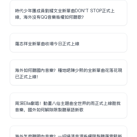
時代少年團成員劉耀文全新單曲DON'T STOP正式上
線，海外沒有QQ音樂版權如何聽歌？
羅志祥全新單曲收場今日正式上線
海外如何聽國內音樂？種地吧陳少熙的全新單曲花落花現
已正式上線！
周深Ella獻唱！動畫八仙主題曲全世界的雨正式上線酷我
音樂，國外如何解除限制聽華語新歌
海外怎麼聽國內音樂？一招掃清音源版權限制聽羅雲熙新