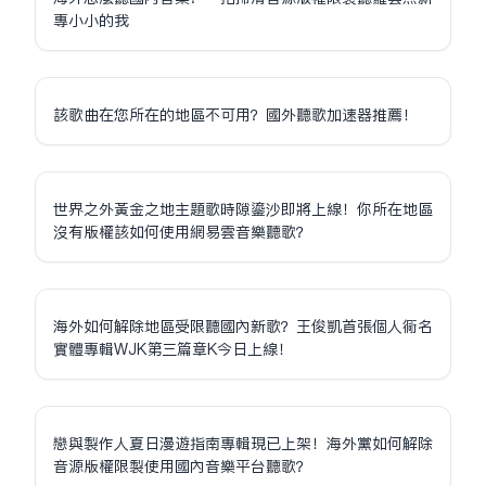
專小小的我
該歌曲在您所在的地區不可用？國外聽歌加速器推薦！
世界之外黃金之地主題歌時隙鎏沙即將上線！你所在地區
沒有版權該如何使用網易雲音樂聽歌？
海外如何解除地區受限聽國內新歌？王俊凱首張個人同名
實體專輯WJK第三篇章K今日上線！
戀與製作人夏日漫遊指南專輯現已上架！海外黨如何解除
音源版權限制使用國內音樂平台聽歌？