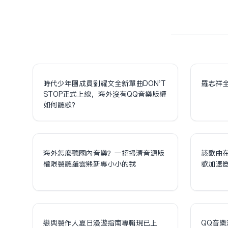
時代少年團成員劉耀文全新單曲DON'T
羅志祥
STOP正式上線，海外沒有QQ音樂版權
如何聽歌？
海外怎麼聽國內音樂？一招掃清音源版
該歌曲
權限制聽羅雲熙新專小小的我
歌加速
戀與製作人夏日漫遊指南專輯現已上
QQ音樂