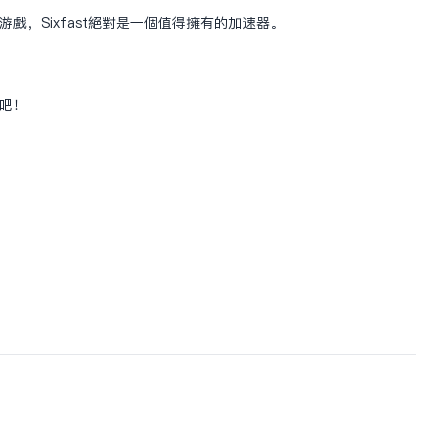
戏，Sixfast绝对是一个值得拥有的加速器。
验吧！