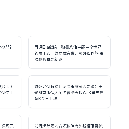
陳少熙的
周深Ella獻唱！動畫八仙主題曲全世界
！
的雨正式上線酷我音樂，國外如何解除
限制聽華語新歌
鎏沙即將
海外如何解除地區受限聽國內新歌？王
如何使用
俊凱首張個人同名實體專輯WJK第三篇
章K今日上線！
泊猜想已
如何解除國內音源軟件海外版權限制流