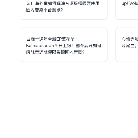
架！海外黨如何解除音源版權限制使用
up!!V
國內音樂平台聽歌？
白鹿十週年全新EP萬花筒
心懷赤
Kaleidoscope今日上線！國外鹿茸如何
片尾曲
解除音源版權限制聽國內新歌？