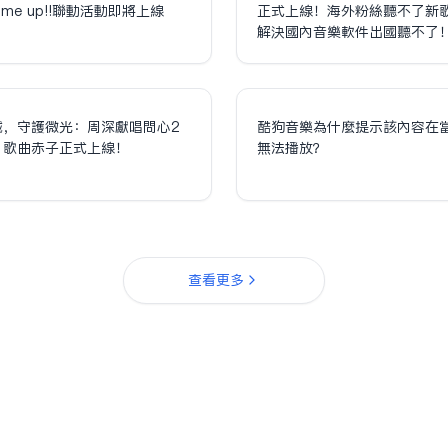
olume up!!聯動活動即將上線
正式上線！海外粉絲聽不了新
解決國內音樂軟件出國聽不了
誠，守護微光：周深獻唱問心2
酷狗音樂為什麼提示該內容在
，歌曲赤子正式上線！
無法播放？
查看更多