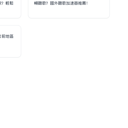
歌？輕鬆
暢聽歌？國外聽歌加速器推薦！
！
當前地區