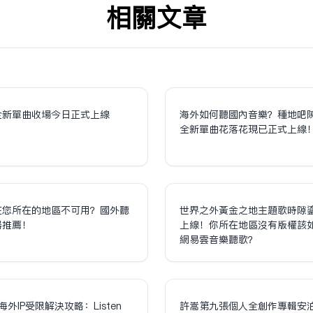
相关文章
全新單曲收場今日正式上線
海外如何聽國內音樂？種地吧
全新單曲花落花現已正式上線
在您所在的地區不可用？國外聽
世界之外黃金之地主題歌時隙
器推薦！
上線！你所在地區沒有版權該
網易雲音樂聽歌？
海外IP受限解決攻略：Listen
許嵩第九張個人全創作專輯安