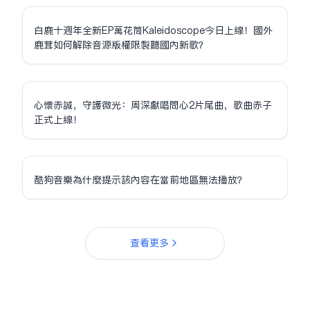
白鹿十週年全新EP萬花筒Kaleidoscope今日上線！國外
鹿茸如何解除音源版權限制聽國內新歌？
心懷赤誠，守護微光：周深獻唱問心2片尾曲，歌曲赤子
正式上線！
酷狗音樂為什麼提示該內容在當前地區無法播放？
查看更多