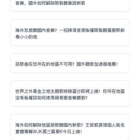
音樂，國外如何解除限制聽華語新歌
海外怎麼聽國內音樂？一招掃清音源版權限制聽羅雲熙新
專小小的我
該歌曲在您所在的地區不可用？國外聽歌加速器推薦！
世界之外黃金之地主題歌時隙鎏沙即將上線！你所在地區
沒有版權該如何使用網易雲音樂聽歌？
海外如何解除地區受限聽國內新歌？王俊凱首張個人同名
實體專輯WJK第三篇章K今日上線！