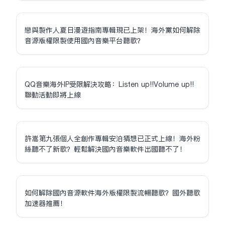
戀與製作人夏日漫遊指南專輯現已上架！海外黨如何解除
音源版權限制使用國內音樂平台聽歌？
QQ音樂海外IP受限解決攻略：Listen up!!Volume up!!
聯動活動即將上線
許嵩第九張個人全創作專輯安泊猜想已正式上線！海外粉
絲聽不了新歌？輕鬆解決國內音樂軟件出國聽不了！
如何解除國內音源軟件海外版權限制流暢聽歌？國外聽歌
加速器推薦！