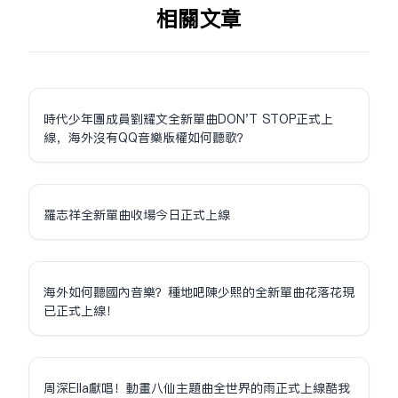
相关文章
時代少年團成員劉耀文全新單曲DON'T STOP正式上
線，海外沒有QQ音樂版權如何聽歌？
羅志祥全新單曲收場今日正式上線
海外如何聽國內音樂？種地吧陳少熙的全新單曲花落花現
已正式上線！
周深Ella獻唱！動畫八仙主題曲全世界的雨正式上線酷我