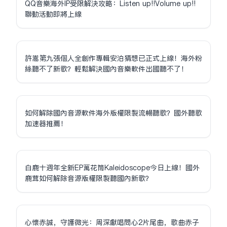
QQ音樂海外IP受限解決攻略：Listen up!!Volume up!!
聯動活動即將上線
許嵩第九張個人全創作專輯安泊猜想已正式上線！海外粉
絲聽不了新歌？輕鬆解決國內音樂軟件出國聽不了！
如何解除國內音源軟件海外版權限制流暢聽歌？國外聽歌
加速器推薦！
白鹿十週年全新EP萬花筒Kaleidoscope今日上線！國外
鹿茸如何解除音源版權限制聽國內新歌？
心懷赤誠，守護微光：周深獻唱問心2片尾曲，歌曲赤子