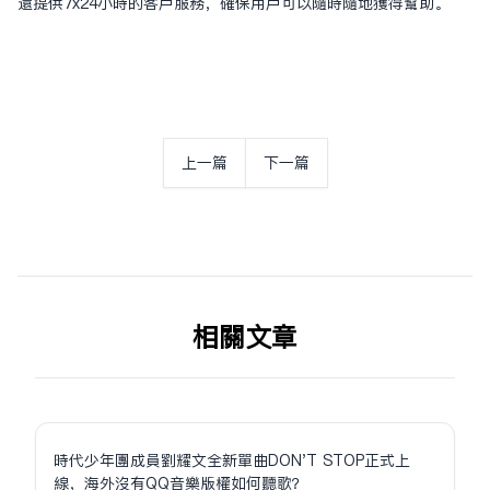
还提供7x24小时的客户服务，确保用户可以随时随地获得帮助。
上一篇
下一篇
相关文章
時代少年團成員劉耀文全新單曲DON'T STOP正式上
線，海外沒有QQ音樂版權如何聽歌？