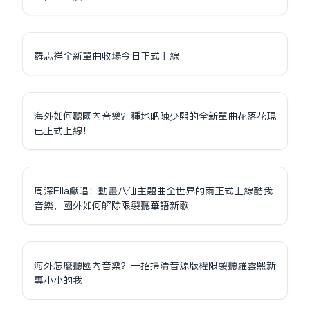
羅志祥全新單曲收場今日正式上線
海外如何聽國內音樂？種地吧陳少熙的全新單曲花落花現
已正式上線！
周深Ella獻唱！動畫八仙主題曲全世界的雨正式上線酷我
音樂，國外如何解除限制聽華語新歌
海外怎麼聽國內音樂？一招掃清音源版權限制聽羅雲熙新
專小小的我