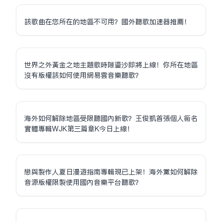
該歌曲在您所在的地區不可用？國外聽歌加速器推薦！
世界之外黃金之地主題歌時隙鎏沙即將上線！你所在地區
沒有版權該如何使用網易雲音樂聽歌？
海外如何解除地區受限聽國內新歌？王俊凱首張個人同名
實體專輯WJK第三篇章K今日上線！
戀與製作人夏日漫遊指南專輯現已上架！海外黨如何解除
音源版權限制使用國內音樂平台聽歌？