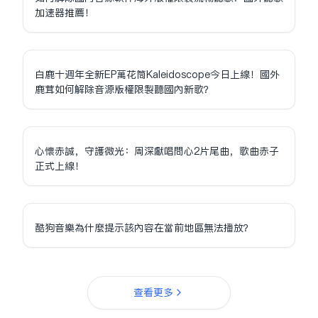
加速器推薦！
白鹿十週年全新EP萬花筒Kaleidoscope今日上線！國外
鹿茸如何解除音源版權限制聽國內新歌？
心懷赤誠，守護微光：周深獻唱問心2片尾曲，歌曲赤子
正式上線！
酷狗音樂為什麼提示該內容在當前地區無法播放？
查看更多