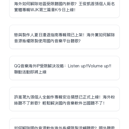
海外如何解除地區受限聽國內新歌？王俊凱首張個人同名
實體專輯WJK第三篇章K今日上線！
戀與製作人夏日漫遊指南專輯現已上架！海外黨如何解除
音源版權限制使用國內音樂平台聽歌？
QQ音樂海外IP受限解決攻略：Listen up!!Volume up!!
聯動活動即將上線
許嵩第九張個人全創作專輯安泊猜想已正式上線！海外粉
絲聽不了新歌？輕鬆解決國內音樂軟件出國聽不了！
如何解除國內音源軟件海外版權限制流暢聽歌？國外聽歌