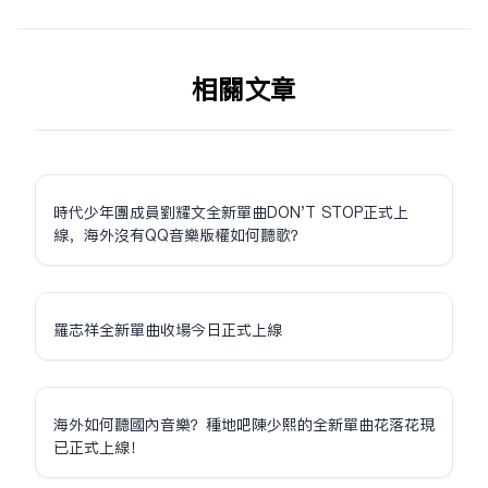
相关文章
時代少年團成員劉耀文全新單曲DON'T STOP正式上
線，海外沒有QQ音樂版權如何聽歌？
羅志祥全新單曲收場今日正式上線
海外如何聽國內音樂？種地吧陳少熙的全新單曲花落花現
已正式上線！