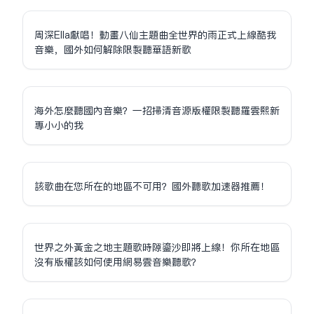
周深Ella獻唱！動畫八仙主題曲全世界的雨正式上線酷我
音樂，國外如何解除限制聽華語新歌
海外怎麼聽國內音樂？一招掃清音源版權限制聽羅雲熙新
專小小的我
該歌曲在您所在的地區不可用？國外聽歌加速器推薦！
世界之外黃金之地主題歌時隙鎏沙即將上線！你所在地區
沒有版權該如何使用網易雲音樂聽歌？