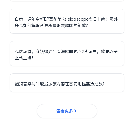
白鹿十週年全新EP萬花筒Kaleidoscope今日上線！國外
鹿茸如何解除音源版權限制聽國內新歌？
心懷赤誠，守護微光：周深獻唱問心2片尾曲，歌曲赤子
正式上線！
酷狗音樂為什麼提示該內容在當前地區無法播放？
查看更多