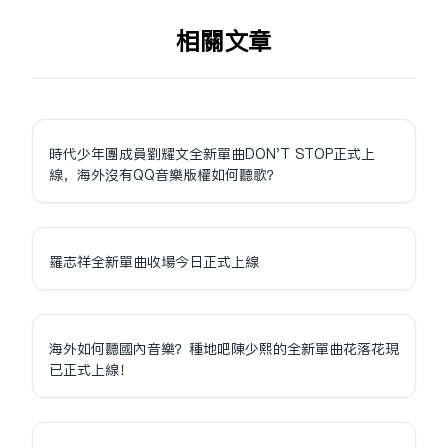
相关文章
時代少年團成員劉耀文全新單曲DON'T STOP正式上
線，海外沒有QQ音樂版權如何聽歌？
羅志祥全新單曲收場今日正式上線
海外如何聽國內音樂？種地吧陳少熙的全新單曲花落花現
已正式上線！