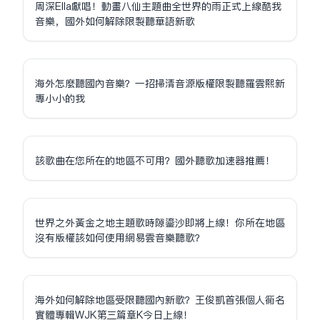
周深Ella獻唱！動畫八仙主題曲全世界的雨正式上線酷我
音樂，國外如何解除限制聽華語新歌
海外怎麼聽國內音樂？一招掃清音源版權限制聽羅雲熙新
專小小的我
該歌曲在您所在的地區不可用？國外聽歌加速器推薦！
世界之外黃金之地主題歌時隙鎏沙即將上線！你所在地區
沒有版權該如何使用網易雲音樂聽歌？
海外如何解除地區受限聽國內新歌？王俊凱首張個人同名
實體專輯WJK第三篇章K今日上線！