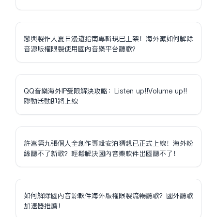
戀與製作人夏日漫遊指南專輯現已上架！海外黨如何解除
音源版權限制使用國內音樂平台聽歌？
QQ音樂海外IP受限解決攻略：Listen up!!Volume up!!
聯動活動即將上線
許嵩第九張個人全創作專輯安泊猜想已正式上線！海外粉
絲聽不了新歌？輕鬆解決國內音樂軟件出國聽不了！
如何解除國內音源軟件海外版權限制流暢聽歌？國外聽歌
加速器推薦！