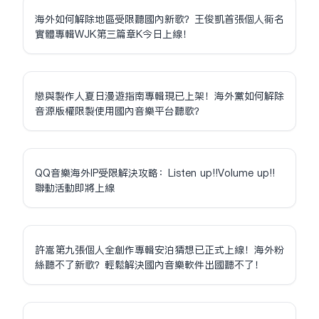
海外如何解除地區受限聽國內新歌？王俊凱首張個人同名
實體專輯WJK第三篇章K今日上線！
戀與製作人夏日漫遊指南專輯現已上架！海外黨如何解除
音源版權限制使用國內音樂平台聽歌？
QQ音樂海外IP受限解決攻略：Listen up!!Volume up!!
聯動活動即將上線
許嵩第九張個人全創作專輯安泊猜想已正式上線！海外粉
絲聽不了新歌？輕鬆解決國內音樂軟件出國聽不了！