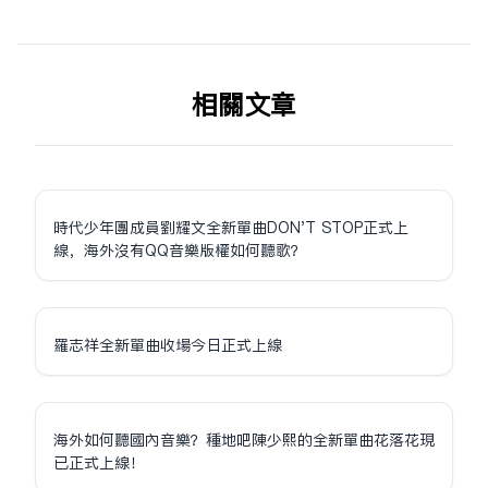
相关文章
時代少年團成員劉耀文全新單曲DON'T STOP正式上
線，海外沒有QQ音樂版權如何聽歌？
羅志祥全新單曲收場今日正式上線
海外如何聽國內音樂？種地吧陳少熙的全新單曲花落花現
已正式上線！