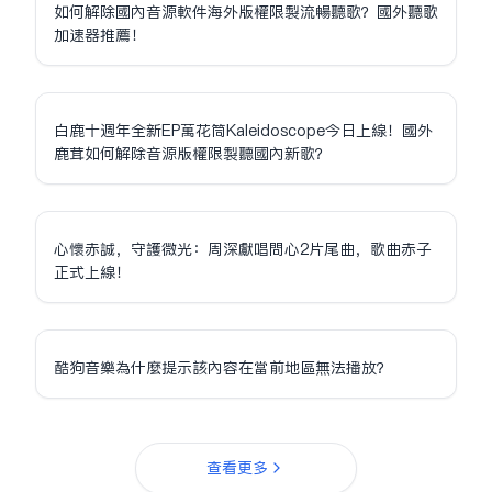
如何解除國內音源軟件海外版權限制流暢聽歌？國外聽歌
加速器推薦！
白鹿十週年全新EP萬花筒Kaleidoscope今日上線！國外
鹿茸如何解除音源版權限制聽國內新歌？
心懷赤誠，守護微光：周深獻唱問心2片尾曲，歌曲赤子
正式上線！
酷狗音樂為什麼提示該內容在當前地區無法播放？
查看更多