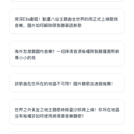
周深Ella獻唱！動畫八仙主題曲全世界的雨正式上線酷我
音樂，國外如何解除限制聽華語新歌
海外怎麼聽國內音樂？一招掃清音源版權限制聽羅雲熙新
專小小的我
該歌曲在您所在的地區不可用？國外聽歌加速器推薦！
世界之外黃金之地主題歌時隙鎏沙即將上線！你所在地區
沒有版權該如何使用網易雲音樂聽歌？