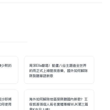
陳少熙的
周深Ella獻唱！動畫八仙主題曲全世界
！
的雨正式上線酷我音樂，國外如何解除
限制聽華語新歌
鎏沙即將
海外如何解除地區受限聽國內新歌？王
如何使用
俊凱首張個人同名實體專輯WJK第三篇
章K今日上線！