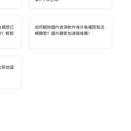
泊猜想已
如何解除國內音源軟件海外版權限制流
歌？輕鬆
暢聽歌？國外聽歌加速器推薦！
！
當前地區