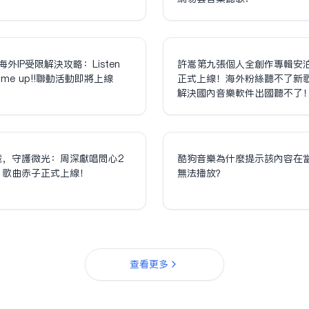
海外IP受限解決攻略：Listen
許嵩第九張個人全創作專輯安
olume up!!聯動活動即將上線
正式上線！海外粉絲聽不了新
解決國內音樂軟件出國聽不了
誠，守護微光：周深獻唱問心2
酷狗音樂為什麼提示該內容在
，歌曲赤子正式上線！
無法播放？
查看更多