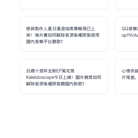
戀與製作人夏日漫遊指南專輯現已上
QQ音樂
架！海外黨如何解除音源版權限制使用
up!!V
國內音樂平台聽歌？
白鹿十週年全新EP萬花筒
心懷赤
Kaleidoscope今日上線！國外鹿茸如何
片尾曲
解除音源版權限制聽國內新歌？