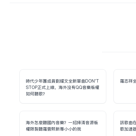
時代少年團成員劉耀文全新單曲DON'T
羅志祥
STOP正式上線，海外沒有QQ音樂版權
如何聽歌？
海外怎麼聽國內音樂？一招掃清音源版
該歌曲
權限制聽羅雲熙新專小小的我
歌加速