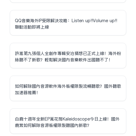
QQ音樂海外IP受限解決攻略：Listen up!!Volume up!!
聯動活動即將上線
許嵩第九張個人全創作專輯安泊猜想已正式上線！海外粉
絲聽不了新歌？輕鬆解決國內音樂軟件出國聽不了！
如何解除國內音源軟件海外版權限制流暢聽歌？國外聽歌
加速器推薦！
白鹿十週年全新EP萬花筒Kaleidoscope今日上線！國外
鹿茸如何解除音源版權限制聽國內新歌？