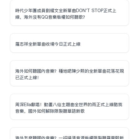
時代少年團成員劉耀文全新單曲DON'T STOP正式上
線，海外沒有QQ音樂版權如何聽歌？
羅志祥全新單曲收場今日正式上線
海外如何聽國內音樂？種地吧陳少熙的全新單曲花落花現
已正式上線！
周深Ella獻唱！動畫八仙主題曲全世界的雨正式上線酷我
音樂，國外如何解除限制聽華語新歌
海外怎麼聽國內音樂？一招掃清音源版權限制聽羅雲熙新