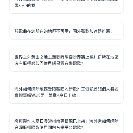
專小小的我
該歌曲在您所在的地區不可用？國外聽歌加速器推薦！
世界之外黃金之地主題歌時隙鎏沙即將上線！你所在地區
沒有版權該如何使用網易雲音樂聽歌？
海外如何解除地區受限聽國內新歌？王俊凱首張個人同名
實體專輯WJK第三篇章K今日上線！
戀與製作人夏日漫遊指南專輯現已上架！海外黨如何解除
音源版權限制使用國內音樂平台聽歌？