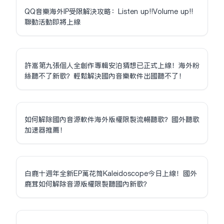
QQ音樂海外IP受限解決攻略：Listen up!!Volume up!!
聯動活動即將上線
許嵩第九張個人全創作專輯安泊猜想已正式上線！海外粉
絲聽不了新歌？輕鬆解決國內音樂軟件出國聽不了！
如何解除國內音源軟件海外版權限制流暢聽歌？國外聽歌
加速器推薦！
白鹿十週年全新EP萬花筒Kaleidoscope今日上線！國外
鹿茸如何解除音源版權限制聽國內新歌？