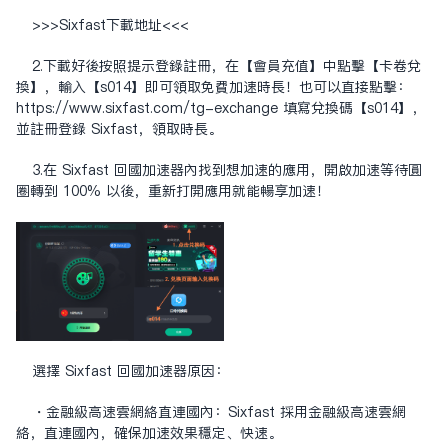
>>>
Sixfast下载地址
<<<
2.下載好後按照提示登錄註冊，在【會員充值】中點擊【卡卷兌
換】，輸入【s014】即可領取免費加速時長！也可以直接點擊：
https://www.sixfast.com/tg-exchange
填寫兌換碼【s014】，
並註冊登錄 Sixfast，領取時長。
3.在 Sixfast 回國加速器內找到想加速的應用，開啟加速等待圓
圈轉到 100% 以後，重新打開應用就能暢享加速！
選擇 Sixfast 回國加速器原因：
・金融級高速雲網絡直連國內：Sixfast 採用金融級高速雲網
絡，直連國內，確保加速效果穩定、快速。