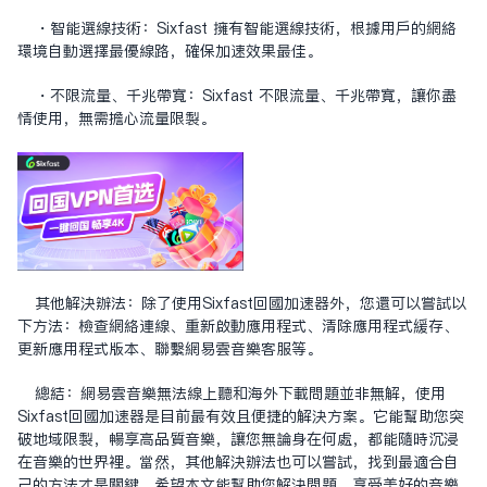
・智能選線技術：Sixfast 擁有智能選線技術，根據用戶的網絡
環境自動選擇最優線路，確保加速效果最佳。
・不限流量、千兆帶寬：Sixfast 不限流量、千兆帶寬，讓你盡
情使用，無需擔心流量限制。
其他解決辦法：除了使用Sixfast回國加速器外，您還可以嘗試以
下方法：檢查網絡連線、重新啟動應用程式、清除應用程式緩存、
更新應用程式版本、聯繫网易雲音樂客服等。
總結：网易雲音樂無法線上聽和海外下載問題並非無解，使用
Sixfast回國加速器是目前最有效且便捷的解決方案。它能幫助您突
破地域限制，暢享高品質音樂，讓您無論身在何處，都能隨時沉浸
在音樂的世界裡。當然，其他解決辦法也可以嘗試，找到最適合自
己的方法才是關鍵。希望本文能幫助您解決問題，享受美好的音樂