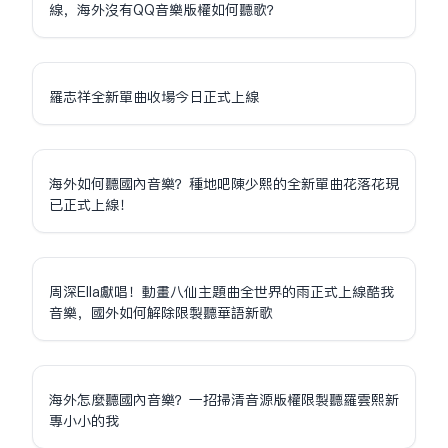
線，海外沒有QQ音樂版權如何聽歌？
羅志祥全新單曲收場今日正式上線
海外如何聽國內音樂？種地吧陳少熙的全新單曲花落花現
已正式上線！
周深Ella獻唱！動畫八仙主題曲全世界的雨正式上線酷我
音樂，國外如何解除限制聽華語新歌
海外怎麼聽國內音樂？一招掃清音源版權限制聽羅雲熙新
專小小的我