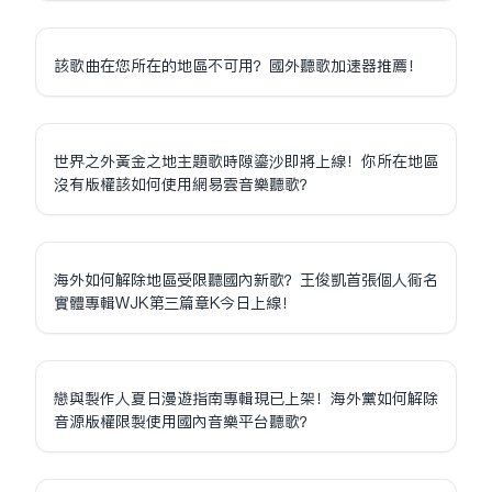
該歌曲在您所在的地區不可用？國外聽歌加速器推薦！
世界之外黃金之地主題歌時隙鎏沙即將上線！你所在地區
沒有版權該如何使用網易雲音樂聽歌？
海外如何解除地區受限聽國內新歌？王俊凱首張個人同名
實體專輯WJK第三篇章K今日上線！
戀與製作人夏日漫遊指南專輯現已上架！海外黨如何解除
音源版權限制使用國內音樂平台聽歌？