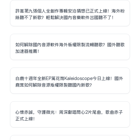
許嵩第九張個人全創作專輯安泊猜想已正式上線！海外粉
絲聽不了新歌？輕鬆解決國內音樂軟件出國聽不了！
如何解除國內音源軟件海外版權限制流暢聽歌？國外聽歌
加速器推薦！
白鹿十週年全新EP萬花筒Kaleidoscope今日上線！國外
鹿茸如何解除音源版權限制聽國內新歌？
心懷赤誠，守護微光：周深獻唱問心2片尾曲，歌曲赤子
正式上線！