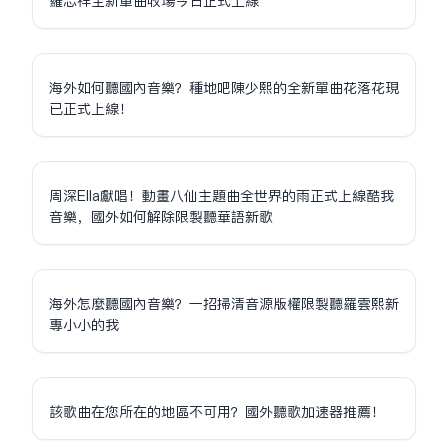
羅志祥全新單曲收場今日正式上線
海外如何聽國內音樂？種地吧陳少熙的全新單曲花落花現
已正式上線！
周深Ella獻唱！動畫八仙主題曲全世界的雨正式上線酷我
音樂，國外如何解除限制聽華語新歌
海外怎麼聽國內音樂？一招掃清音源版權限制聽羅雲熙新
專小小的我
該歌曲在您所在的地區不可用？國外聽歌加速器推薦！