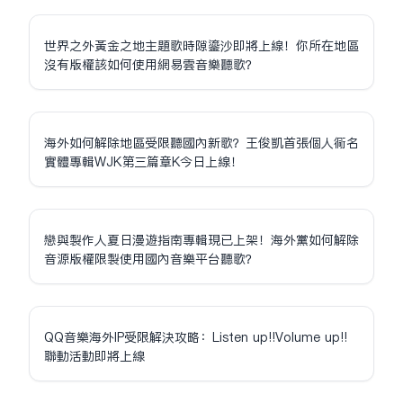
世界之外黃金之地主題歌時隙鎏沙即將上線！你所在地區
沒有版權該如何使用網易雲音樂聽歌？
海外如何解除地區受限聽國內新歌？王俊凱首張個人同名
實體專輯WJK第三篇章K今日上線！
戀與製作人夏日漫遊指南專輯現已上架！海外黨如何解除
音源版權限制使用國內音樂平台聽歌？
QQ音樂海外IP受限解決攻略：Listen up!!Volume up!!
聯動活動即將上線