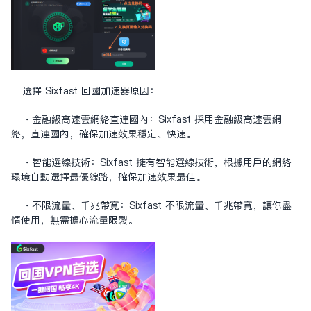
選擇 Sixfast 回國加速器原因：
・金融級高速雲網絡直連國內：Sixfast 採用金融級高速雲網
絡，直連國內，確保加速效果穩定、快速。
・智能選線技術：Sixfast 擁有智能選線技術，根據用戶的網絡
環境自動選擇最優線路，確保加速效果最佳。
・不限流量、千兆帶寬：Sixfast 不限流量、千兆帶寬，讓你盡
情使用，無需擔心流量限制。