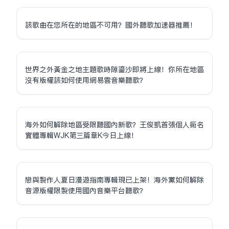
該歌曲在您所在的地區不可用？國外聽歌加速器推薦！
世界之外黃金之地主題歌時隙鎏沙即將上線！你所在地區
沒有版權該如何使用網易雲音樂聽歌？
海外如何解除地區受限聽國內新歌？王俊凱首張個人同名
實體專輯WJK第三篇章K今日上線！
戀與製作人夏日漫遊指南專輯現已上架！海外黨如何解除
音源版權限制使用國內音樂平台聽歌？