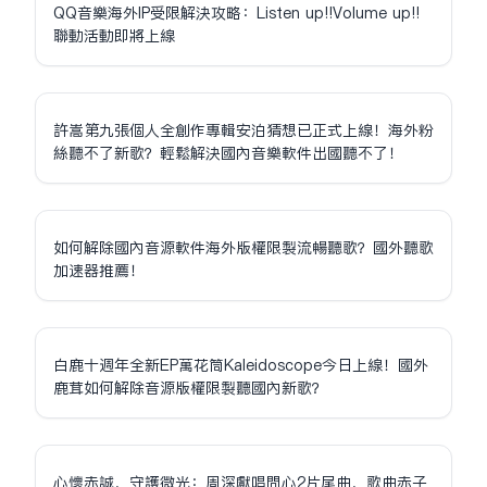
QQ音樂海外IP受限解決攻略：Listen up!!Volume up!!
聯動活動即將上線
許嵩第九張個人全創作專輯安泊猜想已正式上線！海外粉
絲聽不了新歌？輕鬆解決國內音樂軟件出國聽不了！
如何解除國內音源軟件海外版權限制流暢聽歌？國外聽歌
加速器推薦！
白鹿十週年全新EP萬花筒Kaleidoscope今日上線！國外
鹿茸如何解除音源版權限制聽國內新歌？
心懷赤誠，守護微光：周深獻唱問心2片尾曲，歌曲赤子