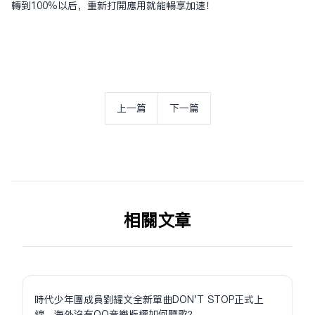
转到100%以后，重新打开应用就能畅享加速！
上一篇
下一篇
相关文章
時代少年團成員劉耀文全新單曲DON'T STOP正式上
線，海外沒有QQ音樂版權如何聽歌？