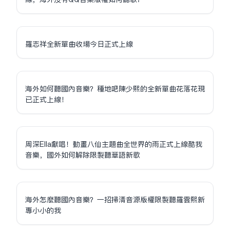
羅志祥全新單曲收場今日正式上線
海外如何聽國內音樂？種地吧陳少熙的全新單曲花落花現
已正式上線！
周深Ella獻唱！動畫八仙主題曲全世界的雨正式上線酷我
音樂，國外如何解除限制聽華語新歌
海外怎麼聽國內音樂？一招掃清音源版權限制聽羅雲熙新
專小小的我