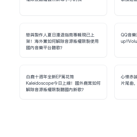
戀與製作人夏日漫遊指南專輯現已上
QQ音樂
架！海外黨如何解除音源版權限制使用
up!!V
國內音樂平台聽歌？
白鹿十週年全新EP萬花筒
心懷赤
Kaleidoscope今日上線！國外鹿茸如何
片尾曲
解除音源版權限制聽國內新歌？