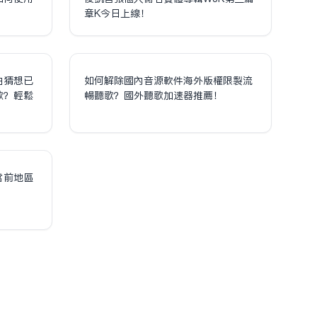
章K今日上線！
泊猜想已
如何解除國內音源軟件海外版權限制流
歌？輕鬆
暢聽歌？國外聽歌加速器推薦！
！
當前地區