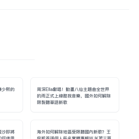
陳少熙的
周深Ella獻唱！動畫八仙主題曲全世界
！
的雨正式上線酷我音樂，國外如何解除
限制聽華語新歌
鎏沙即將
海外如何解除地區受限聽國內新歌？王
如何使用
俊凱首張個人同名實體專輯WJK第三篇