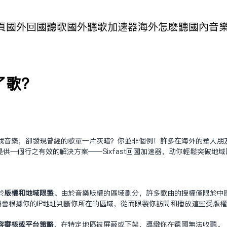
頁
國外回國聽歌
國外聽歌加速器
海外怎麽聽國內音
了歌？
我音乐，却发现曾经的歌单一片灰暗？你并非个例！许多在海外的华人朋
供一个行之有效的解决方案——Sixfast回国加速器，助你轻松突破地
于
版权和地域限制
。由于音乐版权的区域划分，许多歌曲的授权仅限于中
器会根据你的IP地址判断你所在的区域，从而限制你访问和播放这些受版
容审核或平台策略
，在特定地区被屏蔽或下架，导致你在德国无法收听。