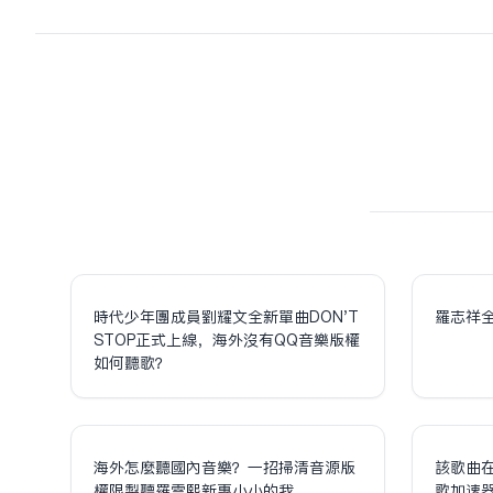
時代少年團成員劉耀文全新單曲DON'T
羅志祥
STOP正式上線，海外沒有QQ音樂版權
如何聽歌？
海外怎麼聽國內音樂？一招掃清音源版
該歌曲
權限制聽羅雲熙新專小小的我
歌加速