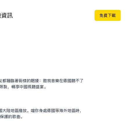
樂
資訊
免费下载
友都面临着同样的困扰：酷我音乐在德国听不了
域限制，畅享中国视听盛宴。
国大陆地区播放。当你身处德国等海外地区时，
权保护的歌曲。