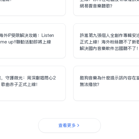
網易雲音樂聽歌？
海外IP受限解決攻略：Listen
許嵩第九張個人全創作專輯安
olume up!!聯動活動即將上線
正式上線！海外粉絲聽不了新
解決國內音樂軟件出國聽不了
誠，守護微光：周深獻唱問心2
酷狗音樂為什麼提示該內容在
，歌曲赤子正式上線！
無法播放？
查看更多