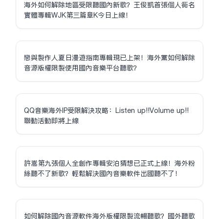
海外如何解除地區受限聽國內新歌？王俊凱首張個人同名
實體專輯WJK第三篇章K今日上線！
戀與製作人夏日漫遊指南專輯現已上架！海外黨如何解除
音源版權限制使用國內音樂平台聽歌？
QQ音樂海外IP受限解決攻略：Listen up!!Volume up!!
聯動活動即將上線
許嵩第九張個人全創作專輯安泊猜想已正式上線！海外粉
絲聽不了新歌？輕鬆解決國內音樂軟件出國聽不了！
如何解除國內音源軟件海外版權限制流暢聽歌？國外聽歌