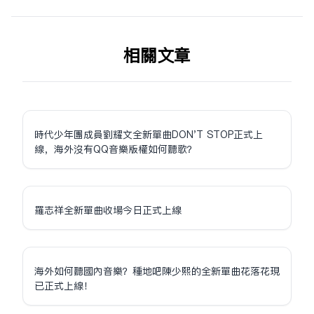
相关文章
時代少年團成員劉耀文全新單曲DON'T STOP正式上
線，海外沒有QQ音樂版權如何聽歌？
羅志祥全新單曲收場今日正式上線
海外如何聽國內音樂？種地吧陳少熙的全新單曲花落花現
已正式上線！