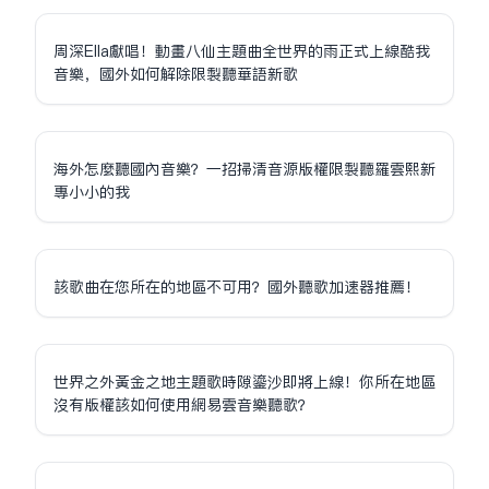
周深Ella獻唱！動畫八仙主題曲全世界的雨正式上線酷我
音樂，國外如何解除限制聽華語新歌
海外怎麼聽國內音樂？一招掃清音源版權限制聽羅雲熙新
專小小的我
該歌曲在您所在的地區不可用？國外聽歌加速器推薦！
世界之外黃金之地主題歌時隙鎏沙即將上線！你所在地區
沒有版權該如何使用網易雲音樂聽歌？